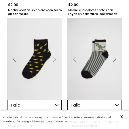
$2.99
$2.99
Medias cortas unicolores con texto
Medias unicolores cortas con
en contraste
rayas en contraste localizadas
Talla
Talla
$2.99
$2.99
X
En nuestra página se manejan cookies con fines exclusivamente estadísticos. Al
continuar la navegación estas aceptando su uso
Medias cortas unicolores con
Media urbana corta unicolor con
rayos amarillos
diseño en contraste.