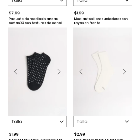
Talla
Talla
$7.99
$1.99
Paquete de medias blancas
Medias tobilleras unicolores con
cortas X3 con texturas de canal
rayas en frente
Talla
Talla
$1.99
$2.99