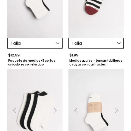
Talla
Talla
$12.99
$1.99
Paquete de medias X5 cortas
Medias azules intensas tobilleras
unicolores con elástico
a rayas con contrastes