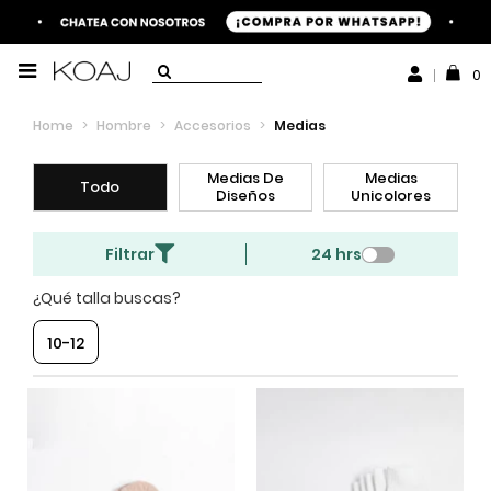
0
Home
>
Hombre
>
Accesorios
>
Medias
Medias De
Medias
Todo
Diseños
Unicolores
Filtrar
24 hrs
¿Qué talla buscas?
10-12