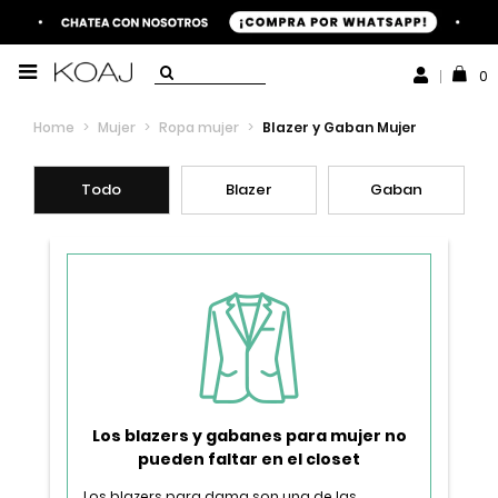
0
Home
>
Mujer
>
Ropa mujer
>
Blazer y Gaban Mujer
Todo
Blazer
Gaban
Los blazers y gabanes para mujer no
pueden faltar en el closet
Los blazers para dama son una de las