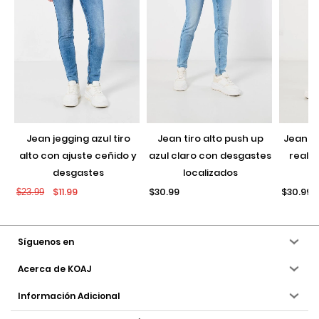
jean jegging azul tiro
jean tiro alto push up
jean push up negro con
alto con ajuste ceñido y
azul claro con desgastes
realce
desgastes
localizados
$11.99
$30.99
$30.99
$23.99
Síguenos en
Acerca de KOAJ
Información Adicional