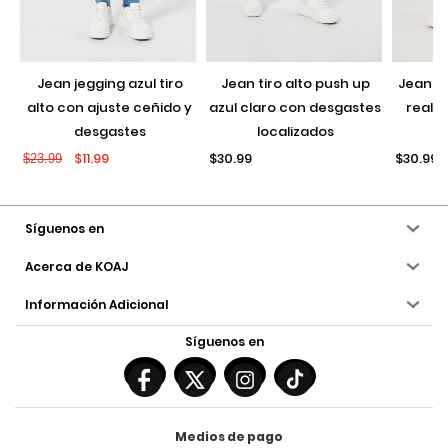
jean jegging azul tiro
jean tiro alto push up
jean push up negro con
alto con ajuste ceñido y
azul claro con desgastes
realce
desgastes
localizados
$11.99
$30.99
$30.99
$23.99
Síguenos en
Acerca de KOAJ
Información Adicional
Síguenos en
Medios de pago