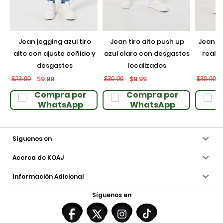
jean jegging azul tiro
jean tiro alto push up
jean push up negro con
alto con ajuste ceñido y
azul claro con desgastes
realce
desgastes
localizados
$9.99
$9.99
$23.99
$30.99
$30.99
Compra por
Compra por
WhatsApp
WhatsApp
Síguenos en
Acerca de KOAJ
Información Adicional
Síguenos en