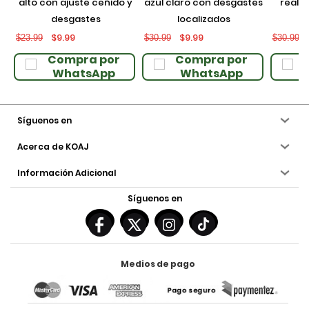
alto con ajuste ceñido y
azul claro con desgastes
realce
desgastes
localizados
$9.99
$9.99
$23.99
$30.99
$30.99
Compra por
Compra por
WhatsApp
WhatsApp
Síguenos en
Acerca de KOAJ
Información Adicional
Síguenos en
Medios de pago