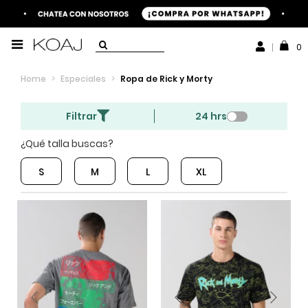
0
Home
>
Especiales
>
Ropa de Rick y Morty
Filtrar
24 hrs
¿Qué talla buscas?
S
M
L
XL