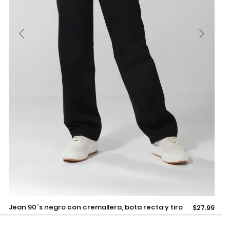
Selecciona una talla
jean 90´s negro con cremallera, bota recta y tiro
$27.99
alto
Añadir