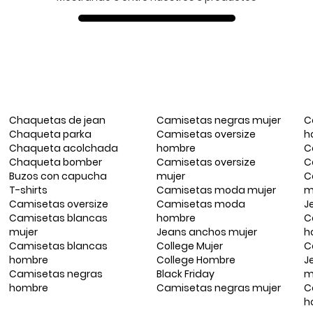
Chaquetas de jean
Camisetas negras mujer
C
Chaqueta parka
Camisetas oversize
h
Chaqueta acolchada
hombre
C
Chaqueta bomber
Camisetas oversize
C
Buzos con capucha
mujer
C
T-shirts
Camisetas moda mujer
m
Camisetas oversize
Camisetas moda
J
Camisetas blancas
hombre
C
mujer
Jeans anchos mujer
h
Camisetas blancas
College Mujer
C
hombre
College Hombre
J
Camisetas negras
Black Friday
m
hombre
Camisetas negras mujer
C
h