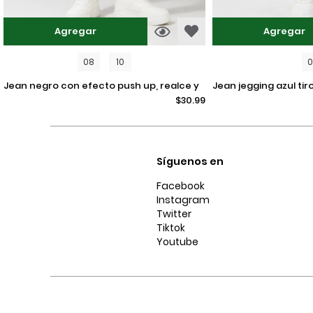
Agregar
Agregar
08
10
jean negro con efecto push up, realce y
jean jegging azul tiro alto con ajuste
$30.99
tiro alto
ceñido y desgastes
Síguenos en
Facebook
Instagram
Twitter
Tiktok
Youtube