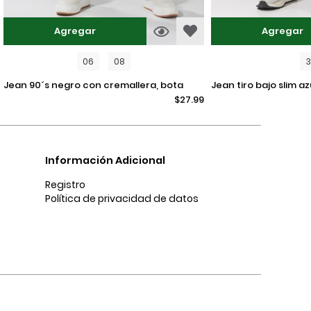
Agregar
Agregar
06
08
jean 90´s negro con cremallera, bota
jean tiro bajo slim azul intenso ajustado
$27.99
recta y tiro alto
con bolsillos
Información Adicional
Registro
Política de privacidad de datos