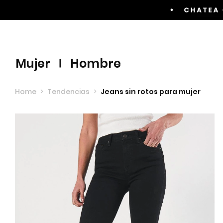
Envíos GRATIS por compras superiores a $60.00
mujer
hombre
Home
>
Tendencias
>
Jeans sin rotos para mujer