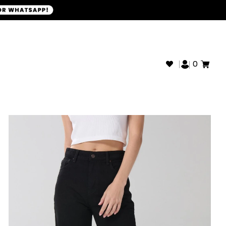
+593968946280
SOPORTE WHATSAPP:
0