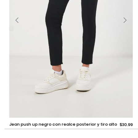
Selecciona una talla
jean push up negro con realce posterior y tiro alto
$30.99
Añadir