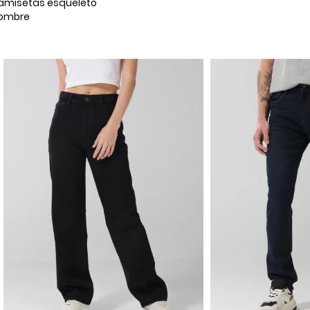
amisetas esqueleto
ombre