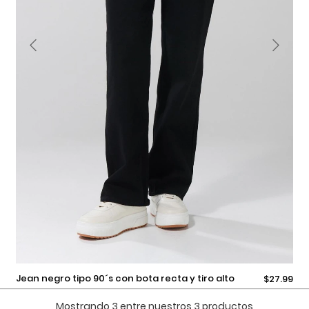
Selecciona una talla
jean negro tipo 90´s con bota recta y tiro alto
$27.99
Añadir
Mostrando 3 entre nuestros 3 productos