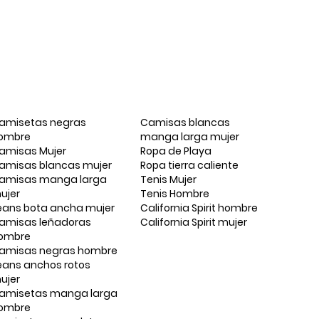
amisetas negras
Camisas blancas
ombre
manga larga mujer
amisas Mujer
Ropa de Playa
amisas blancas mujer
Ropa tierra caliente
amisas manga larga
Tenis Mujer
ujer
Tenis Hombre
eans bota ancha mujer
California Spirit hombre
amisas leñadoras
California Spirit mujer
ombre
amisas negras hombre
eans anchos rotos
ujer
amisetas manga larga
ombre