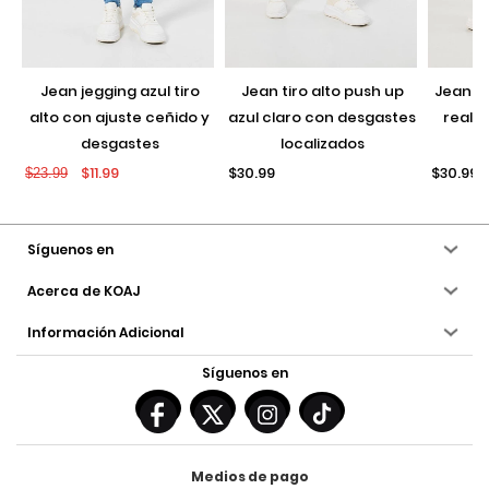
jean jegging azul tiro
jean tiro alto push up
jean push up negro con
alto con ajuste ceñido y
azul claro con desgastes
realce
desgastes
localizados
$11.99
$30.99
$30.99
$23.99
Síguenos en
Acerca de KOAJ
Información Adicional
Síguenos en
Medios de pago