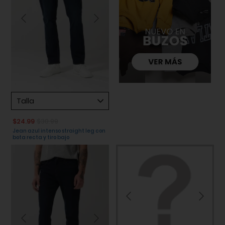
Talla
$24.99
$30.99
Jean azul intenso straight leg con
bota recta y tiro bajo