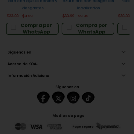
alto con ajuste ceñido y
azul claro con desgastes
realce
desgastes
localizados
$9.99
$9.99
$23.99
$30.99
$30.99
Compra por
Compra por
WhatsApp
WhatsApp
Síguenos en
Acerca de KOAJ
Información Adicional
Síguenos en
Medios de pago