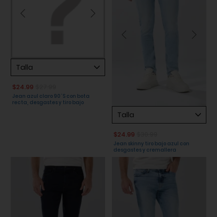
Talla
$24.99
$27.99
Jean azul claro 90´S con bota
recta, desgastes y tiro bajo
Talla
$24.99
$30.99
Jean skinny tiro bajo azul con
desgastes y cremallera