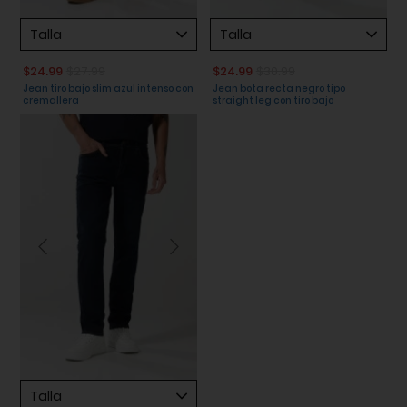
Talla
Talla
$24.99
$27.99
$24.99
$30.99
Jean tiro bajo slim azul intenso con
Jean bota recta negro tipo
cremallera
straight leg con tiro bajo
Talla