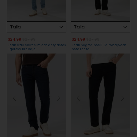
Talla
Talla
$24.99
$27.99
$24.99
$27.99
Jean azul claro slim con desgastes
Jean negro tipo 90´S tiro bajo con
ligeros y tiro bajo
bota recta