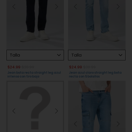
Talla
Talla
$24.99
$30.99
$24.99
$30.99
Jean bota recta straight leg azul
Jean azul claro straight leg bota
intenso con tiro bajo
recta con 5 bolsillos