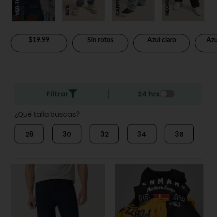
$19.99
Sin rotos
Azul claro
Azu
Filtrar
24 hrs
¿Qué talla buscas?
28
30
32
34
36
3