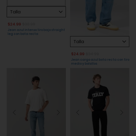
Talla
$24.99
$30.99
Jean azul intenso tiro bajo straight
leg con bota recta
Talla
$24.99
$34.99
Jean cargo azul bota recta con tiro
medio y bolsillos