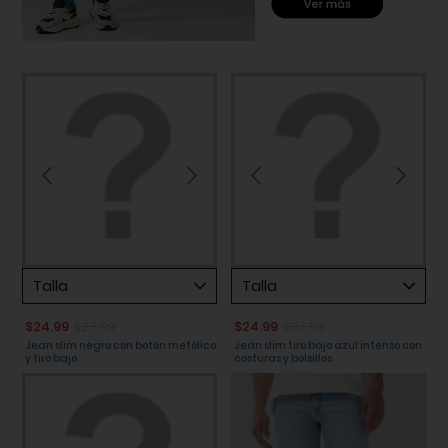
Talla
Talla
$24.99
$27.99
$24.99
$27.99
Jean slim negro con botón metálico
Jean slim tiro bajo azul intenso con
y tiro bajo
costuras y bolsillos