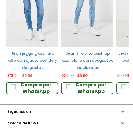
jean jegging azul tiro
jean tiro alto push up
jean push up negro con
alto con ajuste ceñido y
azul claro con desgastes
realce
desgastes
localizados
$9.99
$9.99
$23.99
$30.99
$30.99
Compra por
Compra por
WhatsApp
WhatsApp
Síguenos en
Acerca de KOAJ