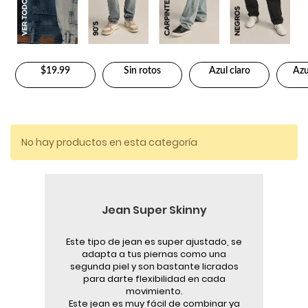
$19.99
Sin rotos
Azul claro
Azu
No hay productos en esta categoría
Jean Super Skinny
Este tipo de jean es super ajustado, se
adapta a tus piernas como una
segunda piel y son bastante licrados
para darte flexibilidad en cada
movimiento.
Este jean es muy fácil de combinar ya