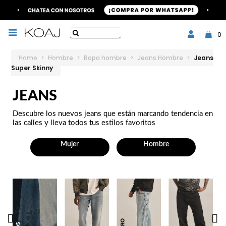
0
Home
>
Hombre
>
Ropa hombre
>
Jeans Hombre
>
Jeans
Super Skinny
JEANS
Descubre los nuevos jeans que están marcando tendencia en
las calles y lleva todos tus estilos favoritos
Mujer
Hombre