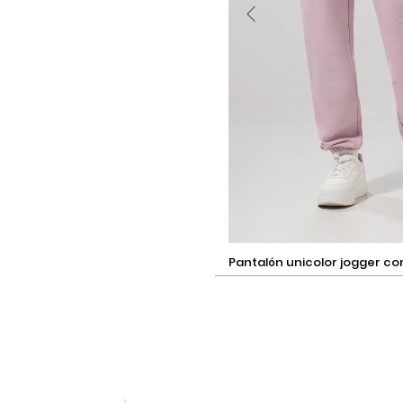
Selecciona una talla
pantalón unicolor jogger con 2 bolsillos y
elásticos
Añadir