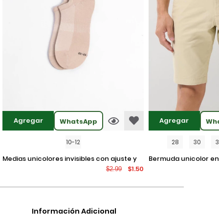
Agregar
Agregar
WhatsApp
Wh
10-12
28
30
medias unicolores invisibles con ajuste y
bermuda unicolor en dril ajustada con
$1.50
$2.99
texturas
tiro bajo y bolsillos
Información Adicional