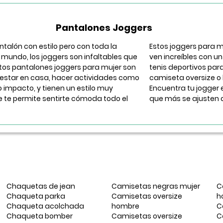
Pantalones Joggers
ntalón con estilo pero con toda la
Estos joggers para 
mundo, los joggers son infaltables que
ven increíbles con u
tos pantalones joggers para mujer son
tenis deportivos par
 estar en casa, hacer actividades como
camiseta oversize o b
o impacto, y tienen un estilo muy
Encuentra tu jogger 
 te permite sentirte cómoda todo el
que más se ajusten a 
Chaquetas de jean
Camisetas negras mujer
C
Chaqueta parka
Camisetas oversize
h
Chaqueta acolchada
hombre
C
Chaqueta bomber
Camisetas oversize
C