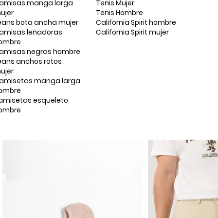
amisas manga larga
Tenis Mujer
ujer
Tenis Hombre
eans bota ancha mujer
California Spirit hombre
amisas leñadoras
California Spirit mujer
ombre
amisas negras hombre
eans anchos rotos
ujer
amisetas manga larga
ombre
amisetas esqueleto
ombre