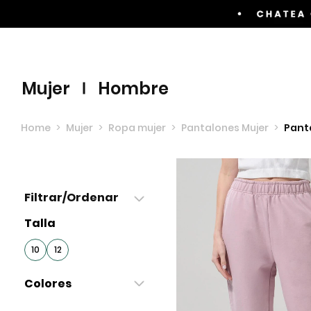
Envíos GRATIS por compras superiores a $60.00
mujer
hombre
Home
>
Mujer
>
Ropa mujer
>
Pantalones Mujer
>
Pant
Filtrar/Ordenar
Talla
10
12
Colores