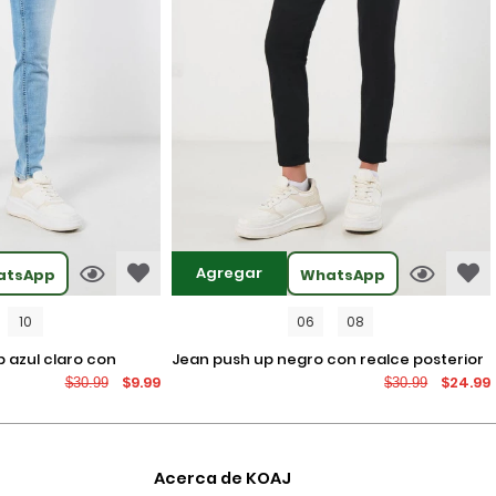
Agregar
atsApp
WhatsApp
10
06
08
jean push up negro con realce posterior
$9.99
$24.99
$30.99
$30.99
os
y tiro alto
Acerca de KOAJ