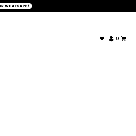
+593968946280
SOPORTE WHATSAPP:
0