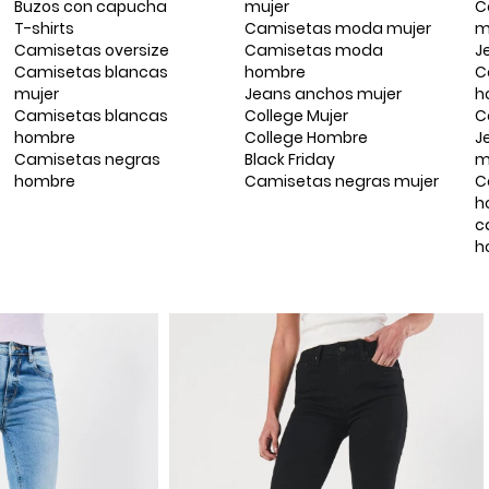
Buzos con capucha
mujer
C
T-shirts
Camisetas moda mujer
m
Camisetas oversize
Camisetas moda
J
Camisetas blancas
hombre
C
mujer
Jeans anchos mujer
h
Camisetas blancas
College Mujer
C
hombre
College Hombre
J
Camisetas negras
Black Friday
m
hombre
Camisetas negras mujer
C
h
c
h