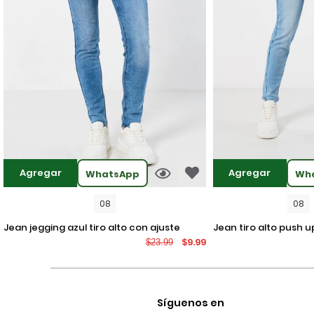
Agregar
Agregar
WhatsApp
Wh
08
08
jean jegging azul tiro alto con ajuste
jean tiro alto push up azul claro con
$9.99
$23.99
ceñido y desgastes
desgastes localizad
Síguenos en