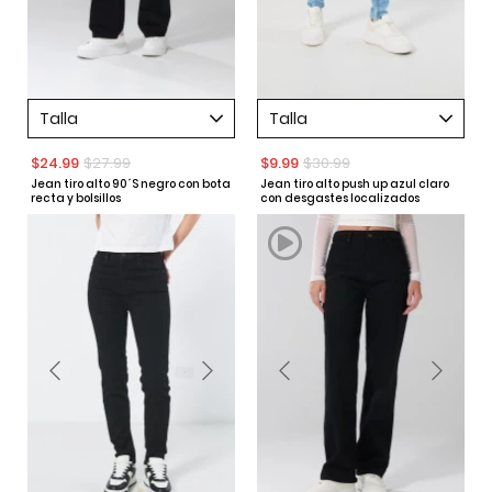
Talla
Talla
$24.99
$27.99
$9.99
$30.99
Jean tiro alto 90´S negro con bota
Jean tiro alto push up azul claro
recta y bolsillos
con desgastes localizados