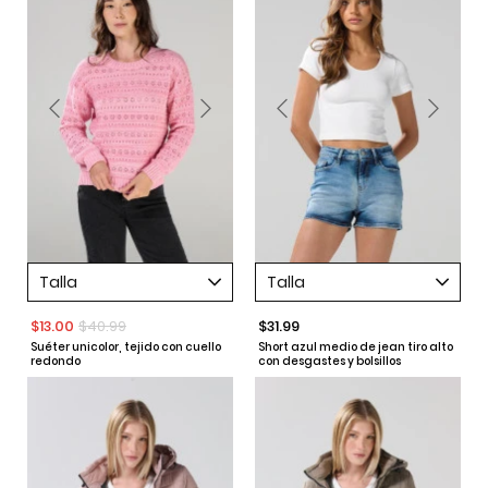
Talla
Talla
$13.00
$40.99
$31.99
Suéter unicolor, tejido con cuello
Short azul medio de jean tiro alto
redondo
con desgastes y bolsillos