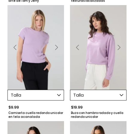
arte de Tom y Jerry
texturas localizadas
Talla
Talla
$9.99
$19.99
Camiseta cuello redondo unicolor
Buzo con hombro rodado y cuello
en tela acanalada
redondo unicolor