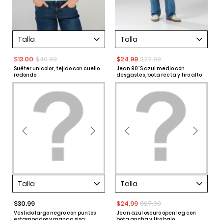
Talla
Talla
$13.00
$40.99
$24.99
$27.99
Suéter unicolor, tejido con cuello
Jean 90´S azul medio con
redondo
desgastes, bota recta y tiro alto
Talla
Talla
$30.99
$24.99
$27.99
Vestido largo negro con puntos
Jean azul oscuro open leg con
estampados y manga sisa
bota ancha y tiro bajo