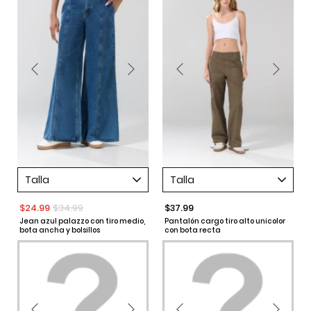
Talla
Talla
$24.99
$34.99
$37.99
Jean azul palazzo con tiro medio,
Pantalón cargo tiro alto unicolor
bota ancha y bolsillos
con bota recta