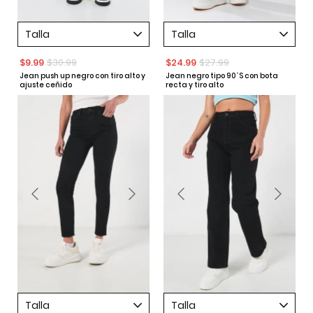
Talla
Talla
$9.99
$30.99
$24.99
$27.99
Jean push up negro con tiro alto y
Jean negro tipo 90´S con bota
ajuste ceñido
recta y tiro alto
Talla
Talla