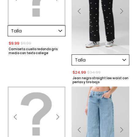
Talla
$9.99
$11.99
Camiseta cuello redondo gris
medio con texto college
Talla
$24.99
$34.99
Jean negro straight low waist con
perlas y tiro bajo