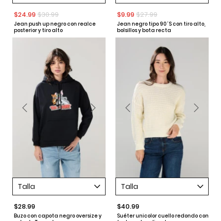
$24.99
$30.99
$9.99
$27.99
Jean push up negro con realce
Jean negro tipo 90´S con tiro alto,
posterior y tiro alto
bolsillos y bota recta
Talla
Talla
$28.99
$40.99
Buzo con capota negro oversize y
Suéter unicolor cuello redondo con