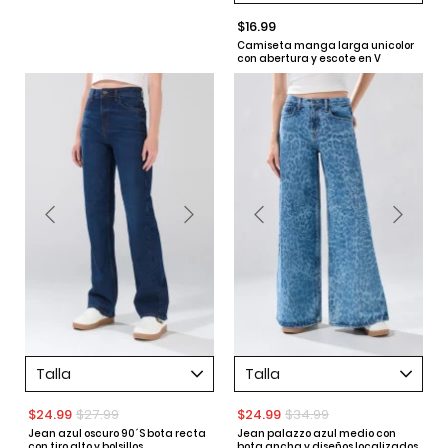
$16.99
Camiseta manga larga unicolor
con abertura y escote en V
Talla
Talla
$24.99
$27.99
$24.99
$34.99
Jean azul oscuro 90´S bota recta
Jean palazzo azul medio con
con tiro alto y bolsillos
bota ancha y diseños localizados