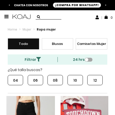
0
Home
>
Mujer
>
Ropa mujer
Todo
Blusas
Camisetas Mujer
Pa
Filtrar
24 hrs
¿Qué talla buscas?
04
06
08
10
12
1