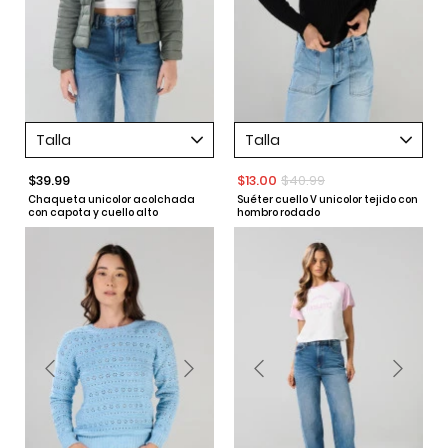
Talla
Talla
$39.99
$13.00
$40.99
Chaqueta unicolor acolchada
Suéter cuello V unicolor tejido con
con capota y cuello alto
hombro rodado