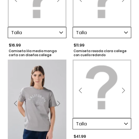
Talla
Talla
$16.99
$11.99
Camiseta lila medio manga
Camiseta rosada clara college
corta con diseños college
con cuello redondo
Talla
$41.99