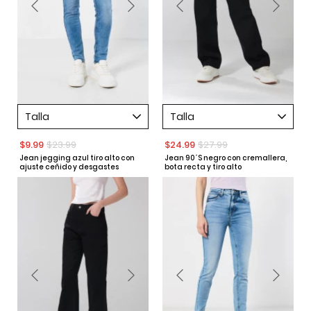
Talla
Talla
$9.99
$23.99
$24.99
$27.99
Jean jegging azul tiro alto con
Jean 90´S negro con cremallera,
ajuste ceñido y desgastes
bota recta y tiro alto