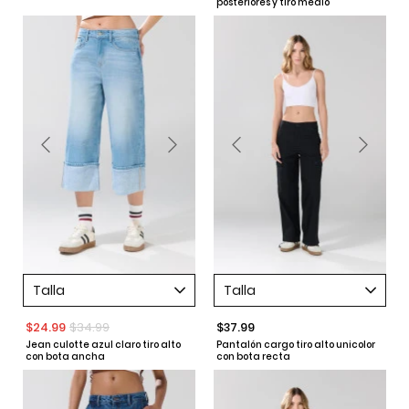
posteriores y tiro medio
Talla
Talla
$24.99
$34.99
$37.99
Jean culotte azul claro tiro alto
Pantalón cargo tiro alto unicolor
con bota ancha
con bota recta