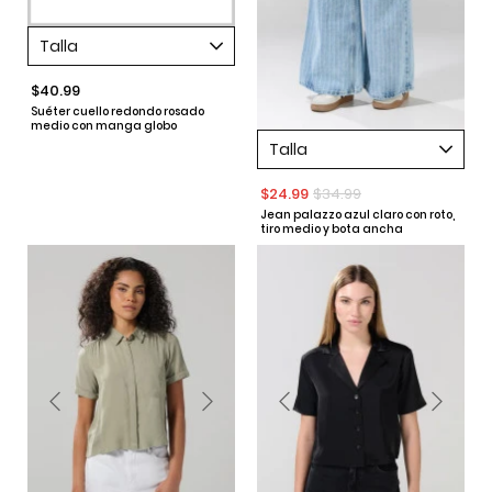
Talla
$40.99
Suéter cuello redondo rosado
medio con manga globo
Talla
$24.99
$34.99
Jean palazzo azul claro con roto,
tiro medio y bota ancha