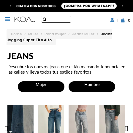
0
Home
>
Mujer
>
Ropa mujer
>
Jeans Mujer
>
Jeans
Jegging Super Tiro Alto
JEANS
Descubre los nuevos jeans que están marcando tendencia en
las calles y lleva todos tus estilos favoritos
Mujer
Hombre