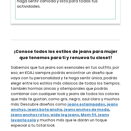
haga sentir cómoda y lista para todas tus
actividades.
¡Conoce todos los estilos de jeans para mujer
que tenemos para ti y renueva tu closet!
Sabemos que tus jeans son esenciales en tus outfits, por
eso, en KOAJ siempre podrás encontrar un diseño que
vaya con tu personalidad y te haga sentir única, podrás
elegir entre los estilos más clásicos de todos los tiempos,
también hormas únicas y atemporales que podrás
combinar con cualquier look y jeans de todos los colores
que más te gustan, como gris, negro, azul claro y muchos
más. Descubre diseños como
jeans estampados
,
jeans
anchos
,
jeans bota ancha
,
jeans anchos de moda
,
jeans anchos rotos
,
wide leg jeans
,
Mom fit
,
jeans
levanta cola
y muchos más que le darán un toque
especial a tu total look.