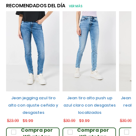
RECOMENDADOS DEL DÍA
VER MÁS
jean jegging azul tiro
jean tiro alto push up
jean push up negro con
alto con ajuste ceñido y
azul claro con desgastes
realce
desgastes
localizados
$9.99
$9.99
$23.99
$30.99
$30.99
Compra por
Compra por