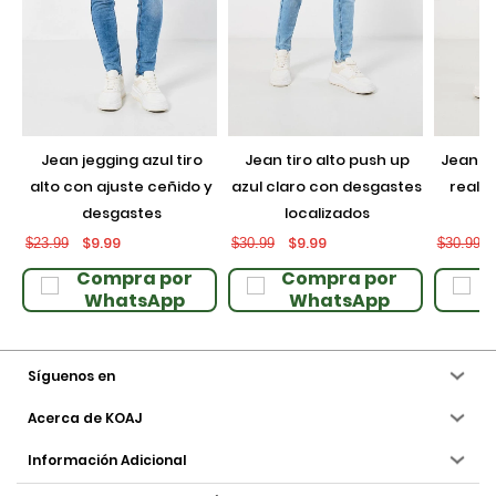
jean jegging azul tiro
jean tiro alto push up
jean push up negro con
alto con ajuste ceñido y
azul claro con desgastes
realce
desgastes
localizados
$9.99
$9.99
$23.99
$30.99
$30.99
Compra por
Compra por
WhatsApp
WhatsApp
Síguenos en
Acerca de KOAJ
Información Adicional