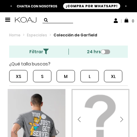
0
Home
>
Especiales
>
Colección de Garfield
Filtrar
24 hrs
¿Qué talla buscas?
XS
S
M
L
XL