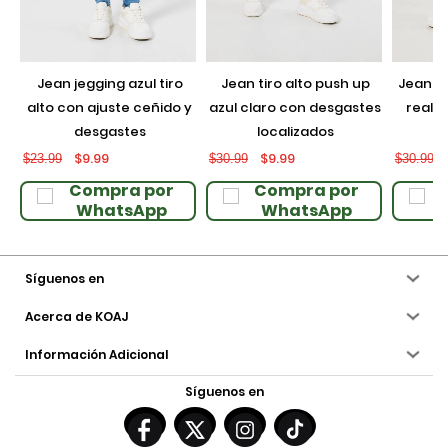
jean jegging azul tiro
jean tiro alto push up
jean push up negro con
alto con ajuste ceñido y
azul claro con desgastes
realce
desgastes
localizados
$9.99
$9.99
$23.99
$30.99
$30.99
Compra por
Compra por
WhatsApp
WhatsApp
Síguenos en
Acerca de KOAJ
Información Adicional
Síguenos en