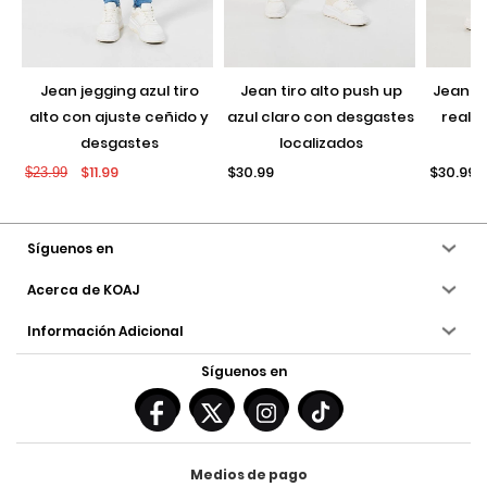
jean jegging azul tiro
jean tiro alto push up
jean push up negro con
alto con ajuste ceñido y
azul claro con desgastes
realce
desgastes
localizados
$11.99
$30.99
$30.99
$23.99
Síguenos en
Acerca de KOAJ
Información Adicional
Síguenos en
Medios de pago