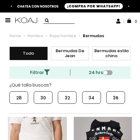
0
Home
>
Hombre
>
Ropa hombre
>
Bermudas
Bermudas De
Bermudas estilo
Todo
Jean
chino
Filtrar
24 hrs
¿Qué talla buscas?
28
30
32
34
36
3