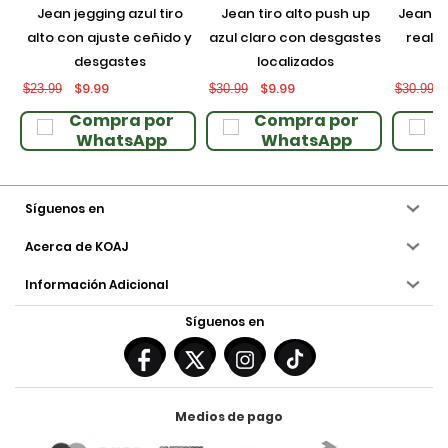
jean jegging azul tiro
jean tiro alto push up
jean push up negro con
alto con ajuste ceñido y
azul claro con desgastes
realce
desgastes
localizados
$9.99
$9.99
$23.99
$30.99
$30.99
Compra por
Compra por
WhatsApp
WhatsApp
Síguenos en
Acerca de KOAJ
Información Adicional
Síguenos en
Medios de pago