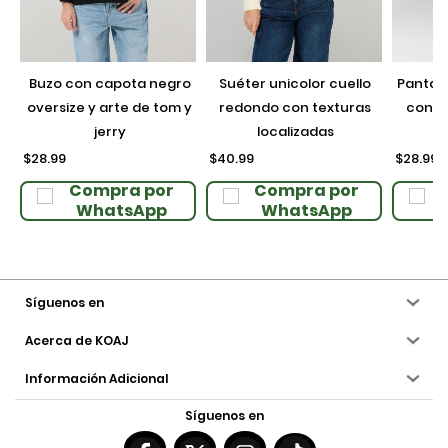
buzo con capota negro
suéter unicolor cuello
pantalón jogger unicolor
oversize y arte de tom y
redondo con texturas
con ci
jerry
localizadas
$28.99
$40.99
$28.99
Compra por
Compra por
WhatsApp
WhatsApp
Síguenos en
Acerca de KOAJ
Información Adicional
Síguenos en