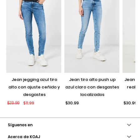
jean jegging azul tiro
jean tiro alto push up
jean push up negro con
alto con ajuste ceñido y
azul claro con desgastes
realce
desgastes
localizados
$11.99
$30.99
$30.99
$23.99
Síguenos en
Acerca de KOAJ