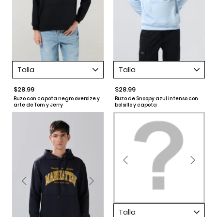
Talla
Talla
$28.99
$28.99
Buzo con capota negro oversize y
Buzo de Snoopy azul intenso con
arte de Tom y Jerry
bolsillo y capota
Talla