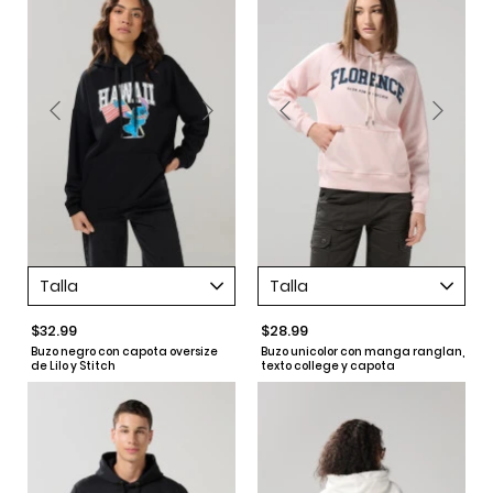
Talla
Talla
$32.99
$28.99
Buzo negro con capota oversize
Buzo unicolor con manga ranglan,
de Lilo y Stitch
texto college y capota