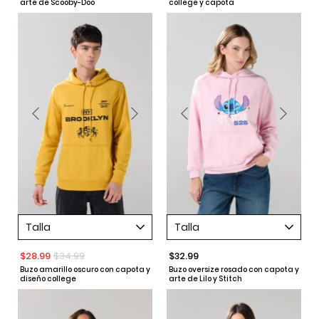
arte de Scooby-Doo
college y capota
Talla
Talla
$28.99
$34.99
$32.99
Buzo amarillo oscuro con capota y
Buzo oversize rosado con capota y
diseño college
arte de Lilo y Stitch