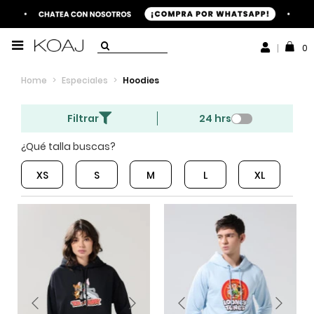
0
Home
>
Especiales
>
Hoodies
Filtrar
24 hrs
¿Qué talla buscas?
XS
S
M
L
XL