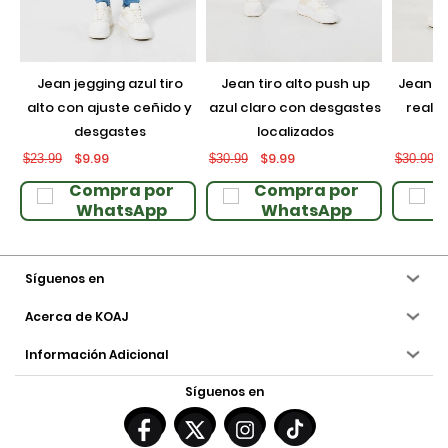
jean jegging azul tiro
jean tiro alto push up
jean push up negro con
alto con ajuste ceñido y
azul claro con desgastes
realce
desgastes
localizados
$9.99
$9.99
$23.99
$30.99
$30.99
Compra por
Compra por
WhatsApp
WhatsApp
Síguenos en
Acerca de KOAJ
Información Adicional
Síguenos en