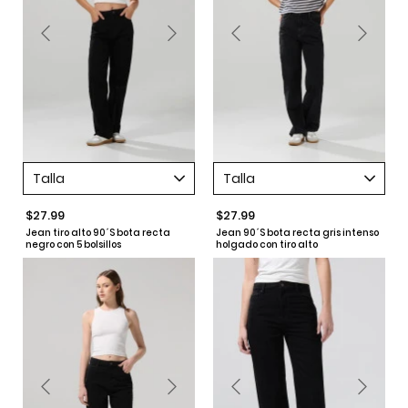
Talla
Talla
$27.99
$27.99
Jean tiro alto 90´S bota recta
Jean 90´S bota recta gris intenso
negro con 5 bolsillos
holgado con tiro alto