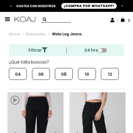
0
Home
>
Especiales
>
Wide Leg Jeans
Filtrar
24 hrs
¿Qué talla buscas?
04
06
08
10
12
1