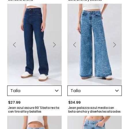
Talla
Talla
$27.99
$34.99
Jean azul oscuro 90´S bota recta
Jean palazzo azul medio con
con tiro alto y bolsillos
bota ancha y diseños localizados