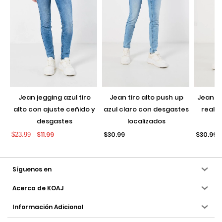
jean jegging azul tiro
jean tiro alto push up
jean push up negro con
alto con ajuste ceñido y
azul claro con desgastes
realce
desgastes
localizados
$11.99
$30.99
$30.99
$23.99
Síguenos en
Acerca de KOAJ
Información Adicional