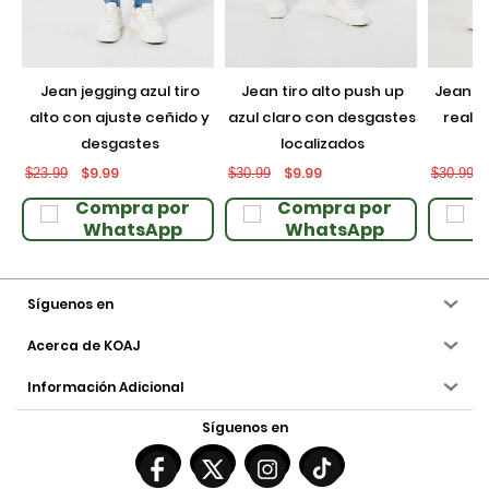
jean jegging azul tiro
jean tiro alto push up
jean push up negro con
alto con ajuste ceñido y
azul claro con desgastes
realce
desgastes
localizados
$9.99
$9.99
$23.99
$30.99
$30.99
Compra por
Compra por
WhatsApp
WhatsApp
Síguenos en
Acerca de KOAJ
Información Adicional
Síguenos en