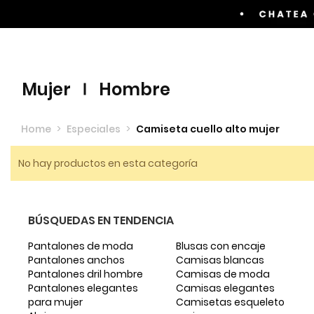
Envíos GRATIS por compras superiores a $60.00
mujer
hombre
Home
>
Especiales
>
Camiseta cuello alto mujer
No hay productos en esta categoría
BÚSQUEDAS EN TENDENCIA
Pantalones de moda
Blusas con encaje
Pantalones anchos
Camisas blancas
Pantalones dril hombre
Camisas de moda
Pantalones elegantes
Camisas elegantes
para mujer
Camisetas esqueleto