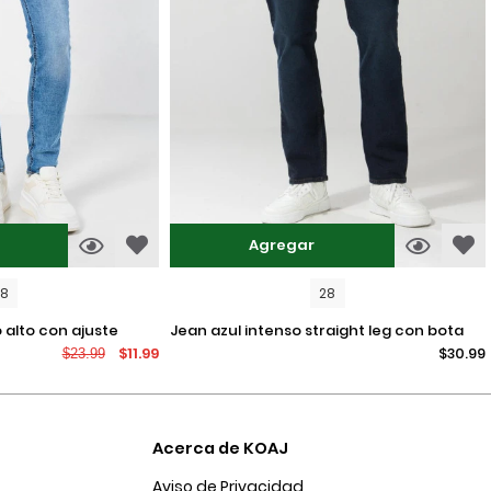
Agregar
08
28
jean azul intenso straight leg con bota
$11.99
$30.99
$23.99
recta y tiro bajo
Acerca de KOAJ
Aviso de Privacidad