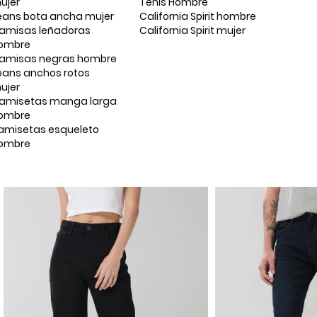
ujer
Tenis Hombre
eans bota ancha mujer
California Spirit hombre
amisas leñadoras
California Spirit mujer
ombre
amisas negras hombre
eans anchos rotos
ujer
amisetas manga larga
ombre
amisetas esqueleto
ombre