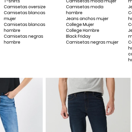
T-shirts
Camisetas moda mujer
m
Camisetas oversize
Camisetas moda
J
Camisetas blancas
hombre
C
mujer
Jeans anchos mujer
h
Camisetas blancas
College Mujer
C
hombre
College Hombre
J
Camisetas negras
Black Friday
m
hombre
Camisetas negras mujer
C
h
c
h