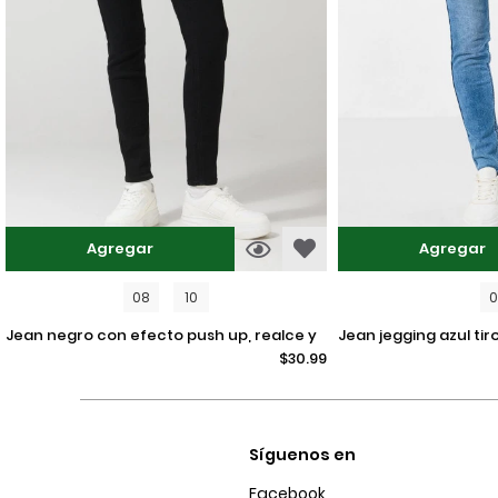
Agregar
Agregar
08
10
jean negro con efecto push up, realce y
jean jegging azul tiro alto con ajuste
$30.99
tiro alto
ceñido y desgastes
Síguenos en
Facebook