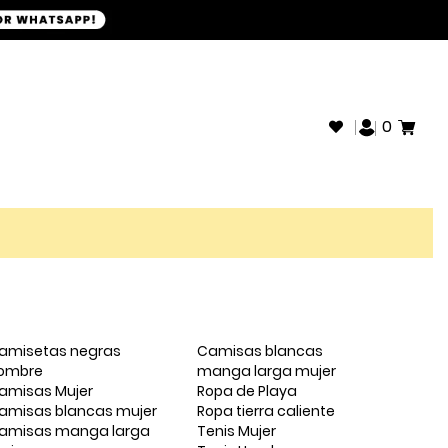
+593968946280
SOPORTE WHATSAPP:
0
amisetas negras
Camisas blancas
ombre
manga larga mujer
amisas Mujer
Ropa de Playa
amisas blancas mujer
Ropa tierra caliente
amisas manga larga
Tenis Mujer