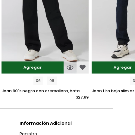
Agregar
Agregar
06
08
jean 90´s negro con cremallera, bota
jean tiro bajo slim azul intenso ajustado
$27.99
recta y tiro alto
con bolsillos
Información Adicional
Registro