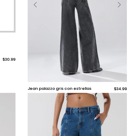
$30.99
Selecciona una talla
jean palazzo gris con estrellas
$34.99
posteriores y tiro medio
Añadir