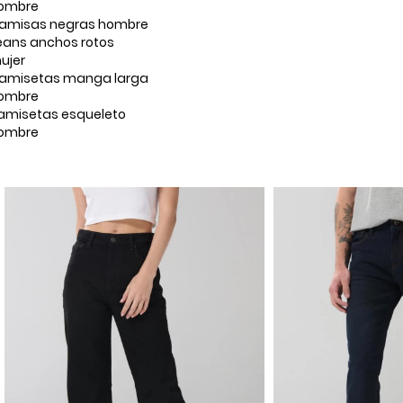
ombre
amisas negras hombre
eans anchos rotos
ujer
amisetas manga larga
ombre
amisetas esqueleto
ombre