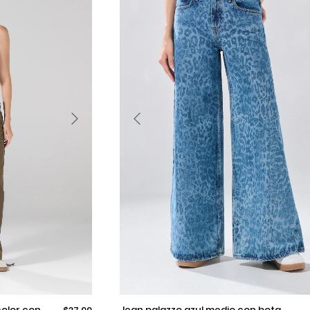
Selecciona una talla
jean palazzo azul medio con bota