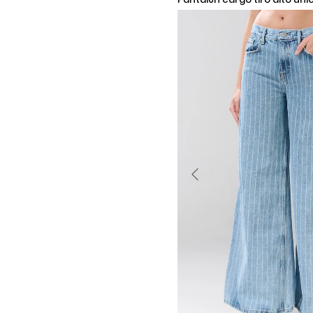
bota recta
Añadir