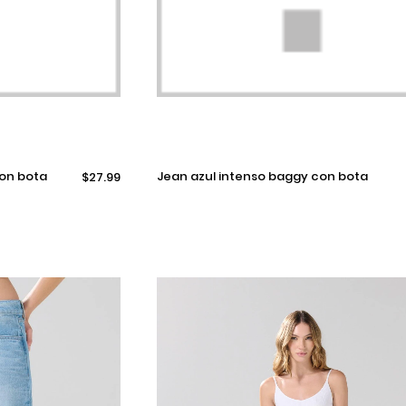
Selecciona una talla
jean azul intenso baggy con bota
$27.99
ancha, costuras y tiro medio
Añadir