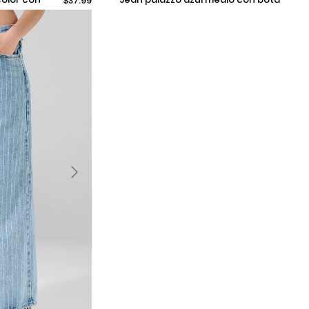
$37.99
ancha y diseños localizados
Añadir