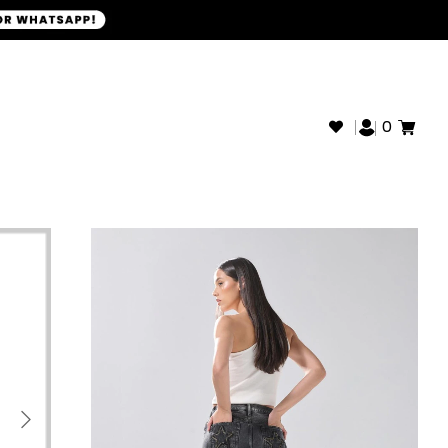
+593968946280
SOPORTE WHATSAPP:
0