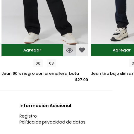
Agregar
Agregar
06
08
jean 90´s negro con cremallera, bota
jean tiro bajo slim azul intenso ajustado
$27.99
recta y tiro alto
con bolsillos
Información Adicional
Registro
Política de privacidad de datos