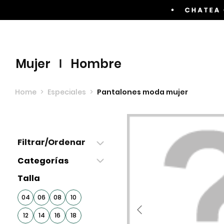
Envíos GRATIS por compras superiores a $60.00
mujer
hombre
Home
>
Especiales
>
Pantalones moda mujer
Filtrar/Ordenar
Categorías
Talla
04
06
08
10
12
14
16
18