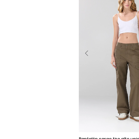
Selecciona una talla
pantalón cargo tiro alto unicolor con