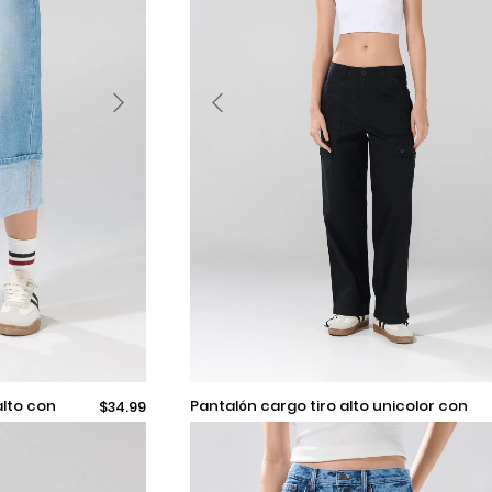
Selecciona una talla
pantalón cargo tiro alto unicolor con
$34.99
bota recta
Añadir