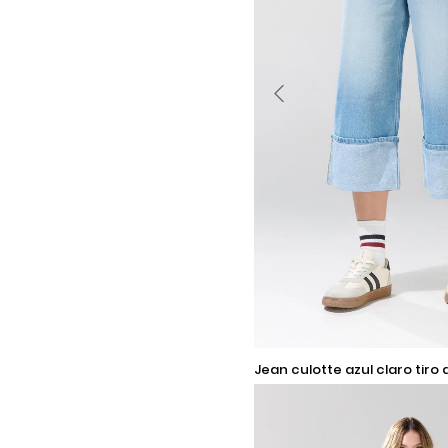
Selecciona una talla
jean culotte azul claro tiro alto con
bota ancha
Añadir