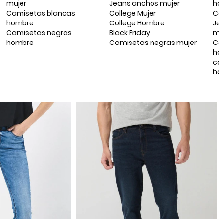
mujer
Jeans anchos mujer
h
Camisetas blancas
College Mujer
C
hombre
College Hombre
J
Camisetas negras
Black Friday
m
hombre
Camisetas negras mujer
C
h
c
h