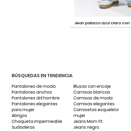
Selecciona una talla
jean palazzo azul claro con roto, tiro
medio y bota ancha
Añadir
BÚSQUEDAS EN TENDENCIA
Pantalones de moda
Blusas con encaje
Pantalones anchos
Camisas blancas
Pantalones dril hombre
Camisas de moda
Pantalones elegantes
Camisas elegantes
para mujer
Camisetas esqueleto
Abrigos
mujer
Chaqueta impermeable
Jeans Mom fit
Sudaderas
Jeans negro