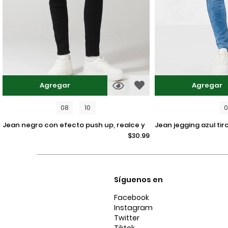
Agregar
Agregar
08
10
jean negro con efecto push up, realce y
jean jegging azul tiro alto con ajuste
$30.99
tiro alto
ceñido y desgastes
Síguenos en
Facebook
Instagram
Twitter
Tiktok