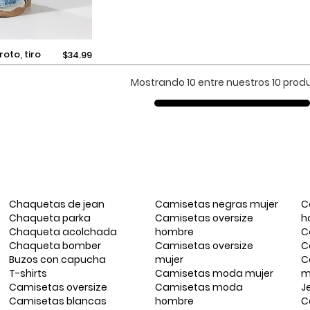
$34.99
Mostrando 10 entre nuestros 10 prod
Chaquetas de jean
Camisetas negras mujer
C
Chaqueta parka
Camisetas oversize
h
Chaqueta acolchada
hombre
C
Chaqueta bomber
Camisetas oversize
C
Buzos con capucha
mujer
C
T-shirts
Camisetas moda mujer
m
Camisetas oversize
Camisetas moda
J
Camisetas blancas
hombre
C