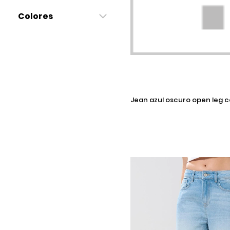
Colores
Selecciona una talla
jean azul oscuro open leg con bota
ancha y tiro bajo
Añadir