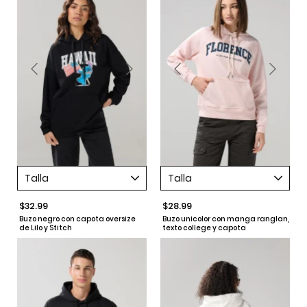
Talla
Talla
$32.99
$28.99
Buzo negro con capota oversize
Buzo unicolor con manga ranglan,
de Lilo y Stitch
texto college y capota