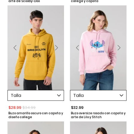
arte de Scooby-Doo
college y capota
Talla
Talla
$28.99
$34.99
$32.99
Buzo amarillo oscuro con capota y
Buzo oversize rosado con capota y
diseño college
arte de Lilo y Stitch