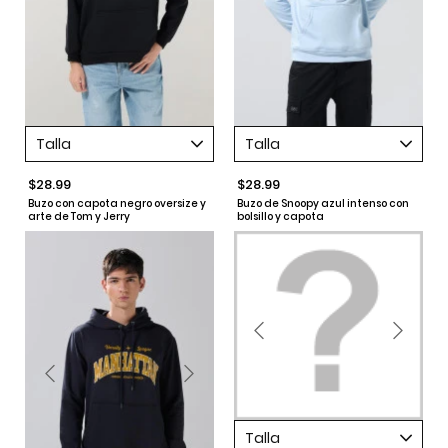
Talla
Talla
$28.99
$28.99
Buzo con capota negro oversize y
Buzo de Snoopy azul intenso con
arte de Tom y Jerry
bolsillo y capota
Talla