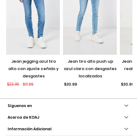
jean jegging azul tiro
jean tiro alto push up
jean push up negro con
alto con ajuste ceñido y
azul claro con desgastes
realce
desgastes
localizados
$11.99
$30.99
$30.99
$23.99
Síguenos en
Acerca de KOAJ
Información Adicional