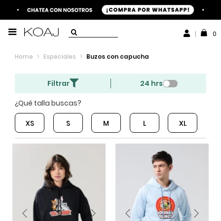
0
Home
>
Especiales
>
Buzos con capucha
Filtrar
24 hrs
¿Qué talla buscas?
XS
S
M
L
XL