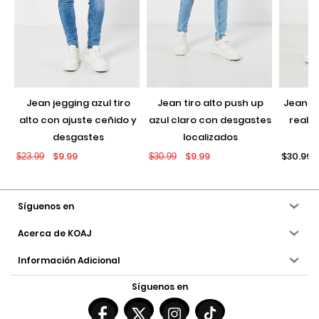
jean jegging azul tiro
jean tiro alto push up
jean push up negro con
alto con ajuste ceñido y
azul claro con desgastes
realce
desgastes
localizados
$9.99
$9.99
$30.99
$23.99
$30.99
Síguenos en
Acerca de KOAJ
Información Adicional
Síguenos en