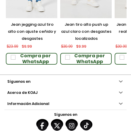
jean jegging azul tiro
jean tiro alto push up
jean push up negro con
alto con ajuste ceñido y
azul claro con desgastes
realce
desgastes
localizados
$9.99
$9.99
$23.99
$30.99
$30.99
Compra por
Compra por
WhatsApp
WhatsApp
Síguenos en
Acerca de KOAJ
Información Adicional
Síguenos en