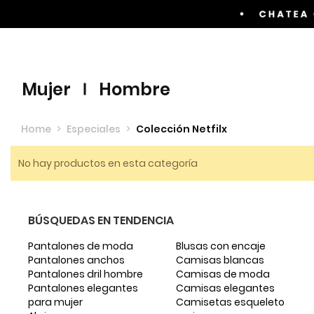
Envíos GRATIS por compras superiores a $60.00
mujer
hombre
Home
>
Especiales
>
Colección Netfilx
No hay productos en esta categoría
BÚSQUEDAS EN TENDENCIA
Pantalones de moda
Blusas con encaje
Pantalones anchos
Camisas blancas
Pantalones dril hombre
Camisas de moda
Pantalones elegantes
Camisas elegantes
para mujer
Camisetas esqueleto