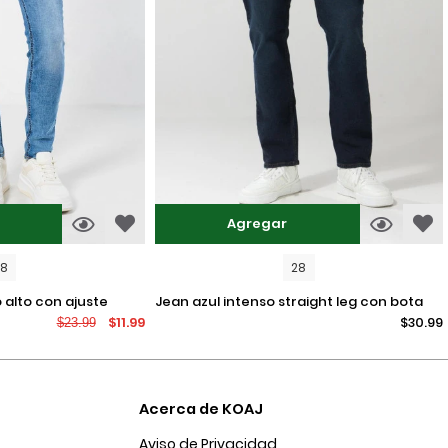
Agregar
08
28
jean azul intenso straight leg con bota
$11.99
$30.99
$23.99
recta y tiro bajo
Acerca de KOAJ
Aviso de Privacidad