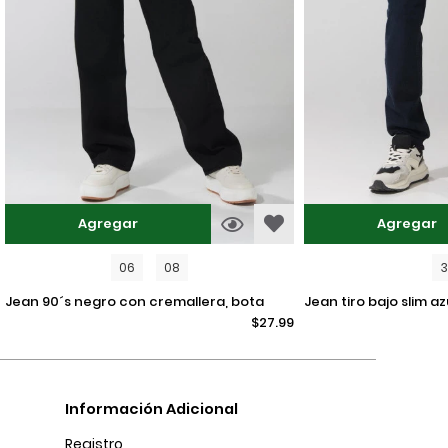
Agregar
Agregar
06
08
jean 90´s negro con cremallera, bota
jean tiro bajo slim azul intenso ajustado
$27.99
recta y tiro alto
con bolsillos
Información Adicional
Registro