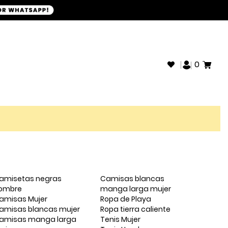
+593968946280
SOPORTE WHATSAPP:
0
amisetas negras
Camisas blancas
ombre
manga larga mujer
amisas Mujer
Ropa de Playa
amisas blancas mujer
Ropa tierra caliente
amisas manga larga
Tenis Mujer