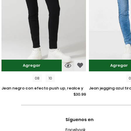
Agregar
Agregar
08
10
jean negro con efecto push up, realce y
jean jegging azul tiro alto con ajuste
$30.99
tiro alto
ceñido y desgastes
Síguenos en
Facebook