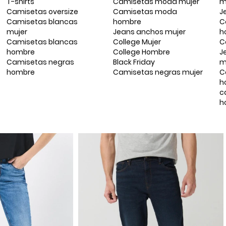
T-shirts
Camisetas moda mujer
m
Camisetas oversize
Camisetas moda
J
Camisetas blancas
hombre
C
mujer
Jeans anchos mujer
h
Camisetas blancas
College Mujer
C
hombre
College Hombre
J
Camisetas negras
Black Friday
m
hombre
Camisetas negras mujer
C
h
c
h