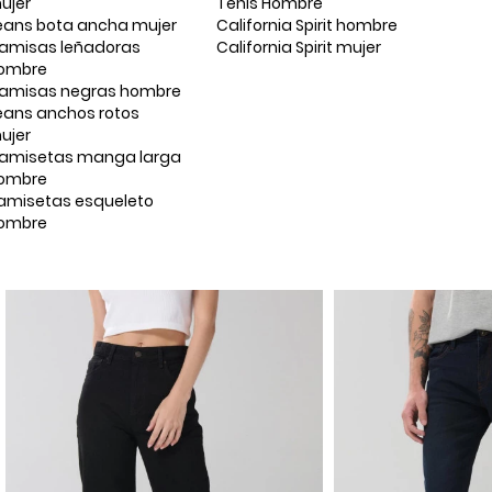
ujer
Tenis Hombre
eans bota ancha mujer
California Spirit hombre
amisas leñadoras
California Spirit mujer
ombre
amisas negras hombre
eans anchos rotos
ujer
amisetas manga larga
ombre
amisetas esqueleto
ombre