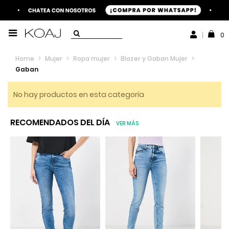
0
Home
>
Mujer
>
Ropa mujer
>
Blazer y Gaban Mujer
>
Gaban
No hay productos en esta categoría
RECOMENDADOS DEL DÍA
VER MÁS