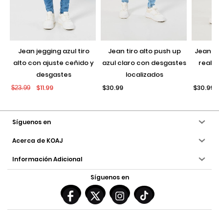
jean jegging azul tiro
jean tiro alto push up
jean push up negro con
alto con ajuste ceñido y
azul claro con desgastes
realce
desgastes
localizados
$11.99
$30.99
$30.99
$23.99
Síguenos en
Acerca de KOAJ
Información Adicional
Síguenos en