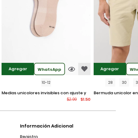
Agregar
Agregar
WhatsApp
Wh
10-12
28
30
medias unicolores invisibles con ajuste y
bermuda unicolor en dril ajustada con
$1.50
$2.99
texturas
tiro bajo y bolsillos
Información Adicional
Registro