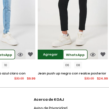
Agregar
atsApp
WhatsApp
10
06
08
jean push up negro con realce posterior
$9.99
$24.99
$30.99
$30.99
os
y tiro alto
Acerca de KOAJ
Aviso de Privacidad