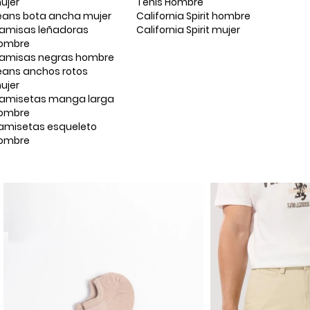
ujer
Tenis Hombre
eans bota ancha mujer
California Spirit hombre
amisas leñadoras
California Spirit mujer
ombre
amisas negras hombre
eans anchos rotos
ujer
amisetas manga larga
ombre
amisetas esqueleto
ombre