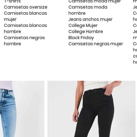
T-shirts
Camisetas moda mujer
m
Camisetas oversize
Camisetas moda
J
Camisetas blancas
hombre
C
mujer
Jeans anchos mujer
h
Camisetas blancas
College Mujer
C
hombre
College Hombre
J
Camisetas negras
Black Friday
m
hombre
Camisetas negras mujer
C
h
c
h