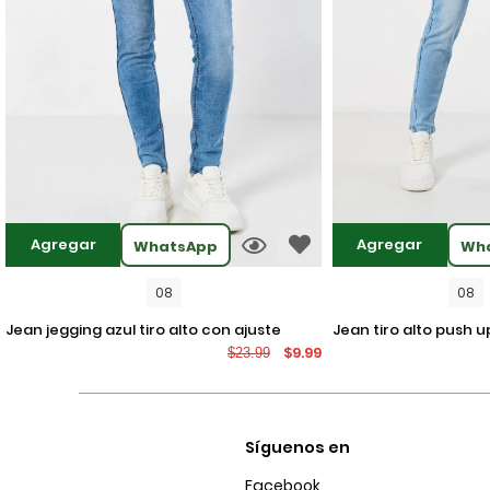
Agregar
Agregar
WhatsApp
Wh
08
08
jean jegging azul tiro alto con ajuste
jean tiro alto push up azul claro con
$9.99
$23.99
ceñido y desgastes
desgastes localizad
Síguenos en
Facebook