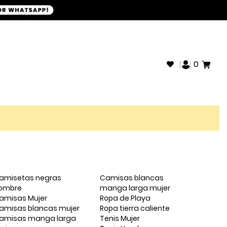
+593968946280
SOPORTE WHATSAPP:
0
amisetas negras
Camisas blancas
ombre
manga larga mujer
amisas Mujer
Ropa de Playa
amisas blancas mujer
Ropa tierra caliente
amisas manga larga
Tenis Mujer