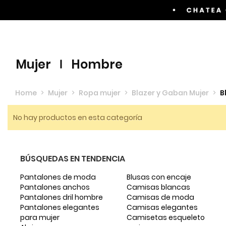
Envíos GRATIS por compras superiores a $60.00
mujer
hombre
Home
>
Mujer
>
Ropa mujer
>
Blazer y Gaban Mujer
>
B
No hay productos en esta categoría
BÚSQUEDAS EN TENDENCIA
Pantalones de moda
Blusas con encaje
Pantalones anchos
Camisas blancas
Pantalones dril hombre
Camisas de moda
Pantalones elegantes
Camisas elegantes
para mujer
Camisetas esqueleto