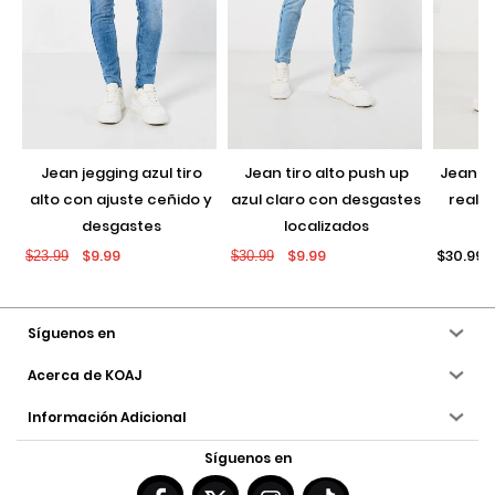
jean jegging azul tiro
jean tiro alto push up
jean push up negro con
alto con ajuste ceñido y
azul claro con desgastes
realce
desgastes
localizados
$9.99
$9.99
$30.99
$23.99
$30.99
Síguenos en
Acerca de KOAJ
Información Adicional
Síguenos en