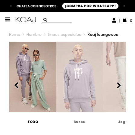
0
Home
>
Hombre
>
Líneas especiales
>
Koaj loungewear
TODO
Buzos
Joggers