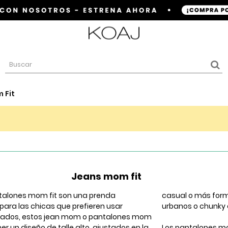
 Fit
Jeans mom fit
talones mom fit son una prenda
casual o más form
ara las chicas que prefieren usar
urbanos o chunky e
gados, estos jean mom o pantalones mom
ner un diseño de talle alto, ajustados en la
Los pantalones mo