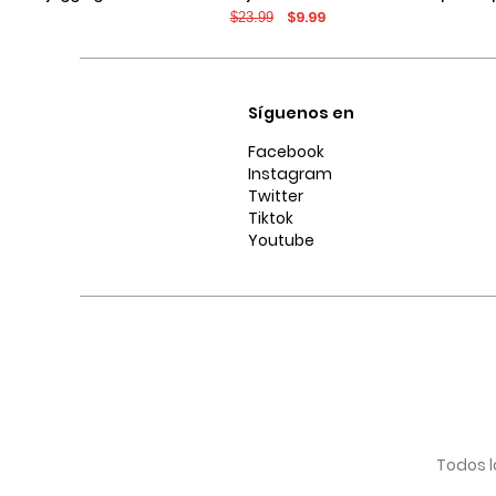
$9.99
$23.99
ceñido y desgastes
desgastes localizad
Síguenos en
Facebook
Instagram
Twitter
Tiktok
Youtube
Todos l