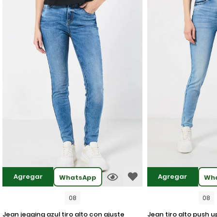
Agregar
Agregar
WhatsApp
Wh
08
08
jean jegging azul tiro alto con ajuste
jean tiro alto push up azul claro con