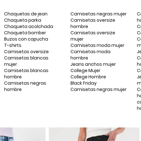
Chaquetas de jean
Camisetas negras mujer
C
Chaqueta parka
Camisetas oversize
h
Chaqueta acolchada
hombre
C
Chaqueta bomber
Camisetas oversize
C
Buzos con capucha
mujer
C
T-shirts
Camisetas moda mujer
m
Camisetas oversize
Camisetas moda
J
Camisetas blancas
hombre
C
mujer
Jeans anchos mujer
h
Camisetas blancas
College Mujer
C
hombre
College Hombre
J
Camisetas negras
Black Friday
m
hombre
Camisetas negras mujer
C
h
c
h