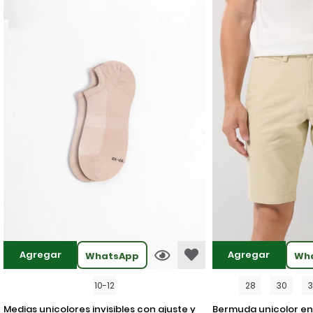
Agregar
Agregar
WhatsApp
Wh
10-12
28
30
medias unicolores invisibles con ajuste y
bermuda unicolor en dril ajustada con