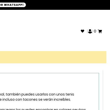
+593968946280
SOPORTE WHATSAPP:
0
al, también puedes usarlos con unos tenis
 incluso con tacones se verán increíbles.
m jeans los puedes encontrar en colores neutros