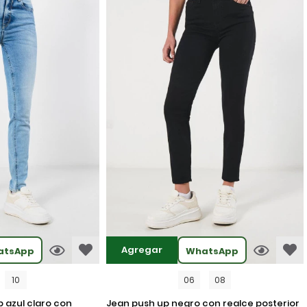
Agregar
atsApp
WhatsApp
10
06
08
jean push up negro con realce posterior