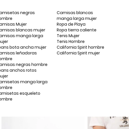
amisetas negras
Camisas blancas
ombre
manga larga mujer
amisas Mujer
Ropa de Playa
amisas blancas mujer
Ropa tierra caliente
amisas manga larga
Tenis Mujer
ujer
Tenis Hombre
eans bota ancha mujer
California Spirit hombre
amisas leñadoras
California Spirit mujer
ombre
amisas negras hombre
eans anchos rotos
ujer
amisetas manga larga
ombre
amisetas esqueleto
ombre