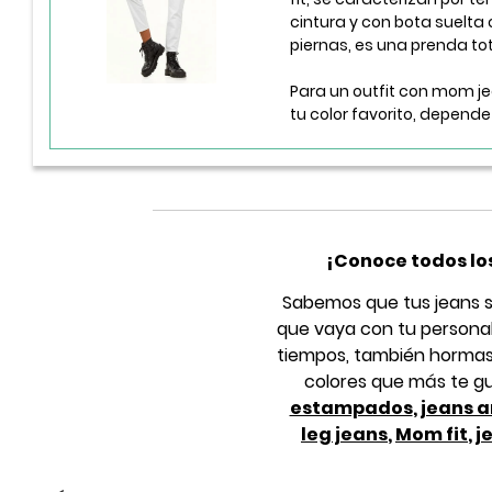
cintura y con bota suelta
piernas, es una prenda to
Para un outfit con mom j
tu color favorito, depende 
¡Conoce todos los
Sabemos que tus jeans s
que vaya con tu personali
tiempos, también hormas 
colores que más te g
estampados
,
jeans 
leg jeans
,
Mom fit
,
j