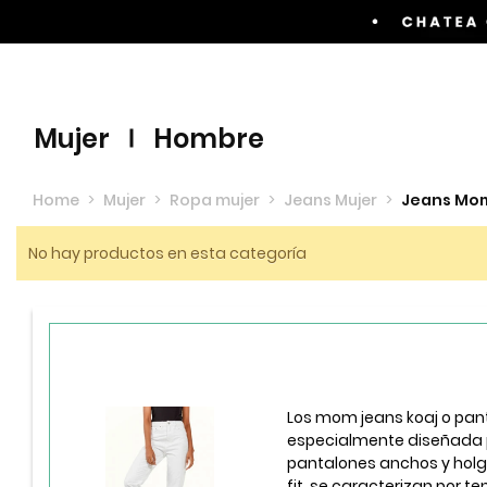
Envíos GRATIS por compras superiores a $60.00
mujer
hombre
Home
>
Mujer
>
Ropa mujer
>
Jeans Mujer
>
Jeans Mom
No hay productos en esta categoría
Los mom jeans koaj o pan
especialmente diseñada p
pantalones anchos y hol
fit, se caracterizan por te