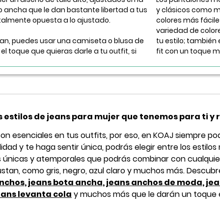
 o ancha que le dan bastante libertad a tus
y clásicos como m
talmente opuesta a lo ajustado.
colores más fácil
variedad de color
ean, puedes usar una camiseta o blusa de
tu estilo; tambié
el toque que quieras darle a tu outfit, si
fit con un toque m
 estilos de jeans para mujer que tenemos para ti y 
on esenciales en tus outfits, por eso, en KOAJ siempre po
dad y te haga sentir única, podrás elegir entre los estilos
únicas y atemporales que podrás combinar con cualquier 
ustan, como gris, negro, azul claro y muchos más. Descu
anchos
,
jeans bota ancha
,
jeans anchos de moda
,
jea
eans levanta cola
y muchos más que le darán un toque esp