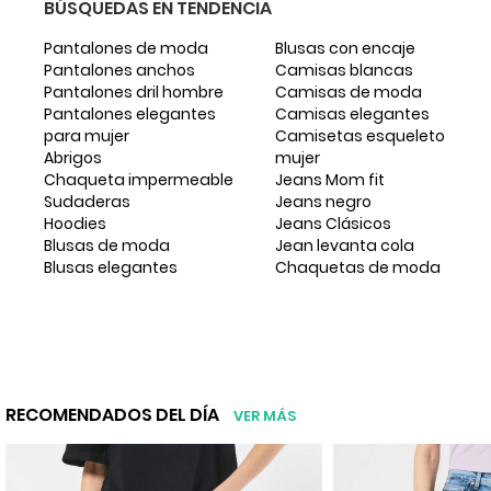
BÚSQUEDAS EN TENDENCIA
Pantalones de moda
Blusas con encaje
Pantalones anchos
Camisas blancas
Pantalones dril hombre
Camisas de moda
Pantalones elegantes
Camisas elegantes
para mujer
Camisetas esqueleto
Abrigos
mujer
Chaqueta impermeable
Jeans Mom fit
Sudaderas
Jeans negro
Hoodies
Jeans Clásicos
Blusas de moda
Jean levanta cola
Blusas elegantes
Chaquetas de moda
RECOMENDADOS DEL DÍA
VER MÁS