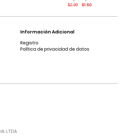
$1.50
$2.99
texturas
tiro bajo y bolsillos
Información Adicional
Registro
Política de privacidad de datos
IA. LTDA