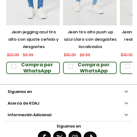
jean jegging azul tiro
jean tiro alto push up
jean push up negro con
alto con ajuste ceñido y
azul claro con desgastes
realce
desgastes
localizados
$9.99
$9.99
$23.99
$30.99
$30.99
Compra por
Compra por
WhatsApp
WhatsApp
Síguenos en
Acerca de KOAJ
Información Adicional
Síguenos en