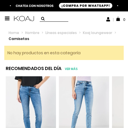
0
Home
>
Hombre
>
Líneas especiales
>
Koaj loungewear
>
Camisetas
No hay productos en esta categoría
RECOMENDADOS DEL DÍA
VER MÁS