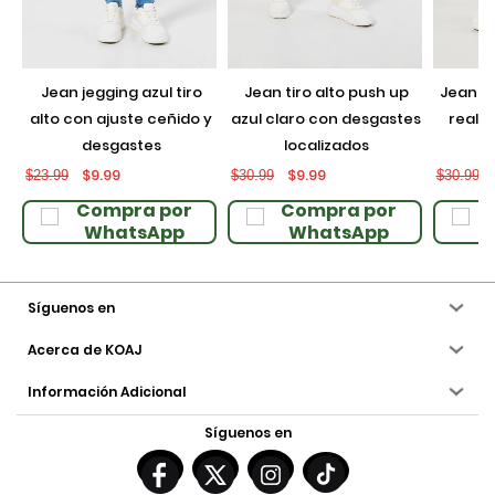
jean jegging azul tiro
jean tiro alto push up
jean push up negro con
alto con ajuste ceñido y
azul claro con desgastes
realce
desgastes
localizados
$9.99
$9.99
$23.99
$30.99
$30.99
Compra por
Compra por
WhatsApp
WhatsApp
Síguenos en
Acerca de KOAJ
Información Adicional
Síguenos en