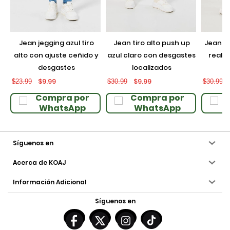
jean jegging azul tiro
jean tiro alto push up
jean push up negro con
alto con ajuste ceñido y
azul claro con desgastes
realce
desgastes
localizados
$9.99
$9.99
$23.99
$30.99
$30.99
Compra por
Compra por
WhatsApp
WhatsApp
Síguenos en
Acerca de KOAJ
Información Adicional
Síguenos en