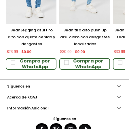
jean jegging azul tiro
jean tiro alto push up
jean push up negro con
alto con ajuste ceñido y
azul claro con desgastes
realce
desgastes
localizados
$9.99
$9.99
$23.99
$30.99
$30.99
Compra por
Compra por
WhatsApp
WhatsApp
Síguenos en
Acerca de KOAJ
Información Adicional
Síguenos en