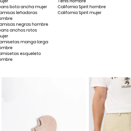
ujer
Tenis Hombre
eans bota ancha mujer
California Spirit hombre
amisas leñadoras
California Spirit mujer
ombre
amisas negras hombre
eans anchos rotos
ujer
amisetas manga larga
ombre
amisetas esqueleto
ombre