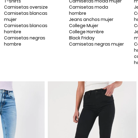
T-shirts
Camisetas moda mujer
m
Camisetas oversize
Camisetas moda
J
Camisetas blancas
hombre
C
mujer
Jeans anchos mujer
h
Camisetas blancas
College Mujer
C
hombre
College Hombre
J
Camisetas negras
Black Friday
m
hombre
Camisetas negras mujer
C
h
c
h