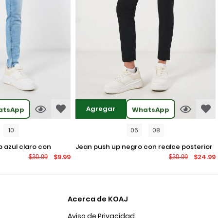
Agregar
atsApp
WhatsApp
10
06
08
jean push up negro con realce posterior
$9.99
$24.99
$30.99
$30.99
os
y tiro alto
Acerca de KOAJ
Aviso de Privacidad