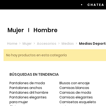
Envíos GRATIS por compras superiores a $60.00
mujer
hombre
Home
>
Mujer
>
Accesorios
>
Medias
>
Medias Deport
No hay productos en esta categoría
BÚSQUEDAS EN TENDENCIA
Pantalones de moda
Blusas con encaje
Pantalones anchos
Camisas blancas
Pantalones dril hombre
Camisas de moda
Pantalones elegantes
Camisas elegantes
para mujer
Camisetas esqueleto