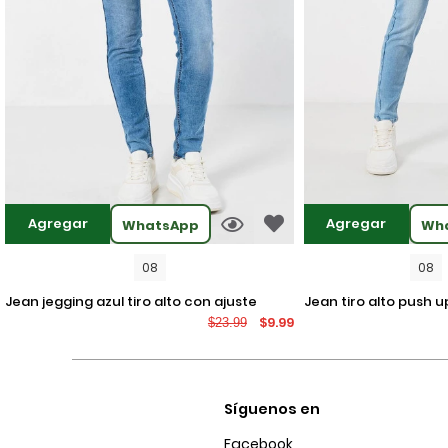
Agregar
Agregar
WhatsApp
Wh
08
08
jean jegging azul tiro alto con ajuste
jean tiro alto push up azul claro con
$9.99
$23.99
ceñido y desgastes
desgastes localizad
Síguenos en
Facebook