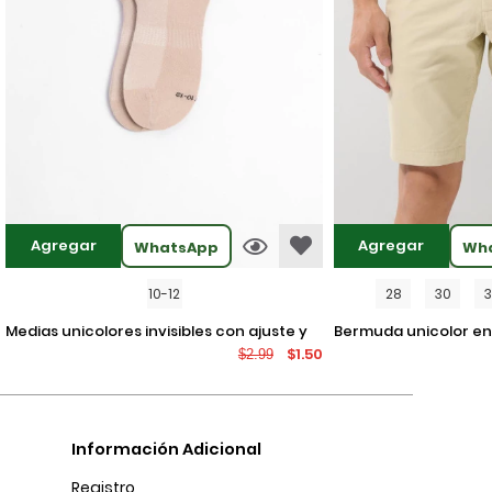
Agregar
Agregar
WhatsApp
Wh
10-12
28
30
medias unicolores invisibles con ajuste y
bermuda unicolor en dril ajustada con
$1.50
$2.99
texturas
tiro bajo y bolsillos
Información Adicional
Registro