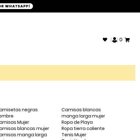
+593968946280
SOPORTE WHATSAPP:
0
amisetas negras
Camisas blancas
ombre
manga larga mujer
amisas Mujer
Ropa de Playa
amisas blancas mujer
Ropa tierra caliente
amisas manga larga
Tenis Mujer