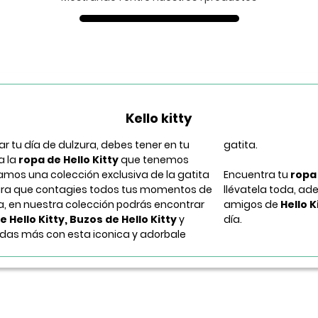
Kello kitty
nar tu día de dulzura, debes tener en tu
gatita.
a la
ropa de Hello Kitty
que tenemos
ñamos una colección exclusiva de la gatita
Encuentra tu
ropa 
ra que contagies todos tus momentos de
llévatela toda, ad
ra, en nuestra colección podrás encontrar
amigos de
Hello K
 Hello Kitty, Buzos de
Hello Kitty
y
día.
as más con esta iconica y adorbale