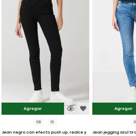
Agregar
Agregar
08
10
jean negro con efecto push up, realce y
jean jegging azul tiro alto con ajuste