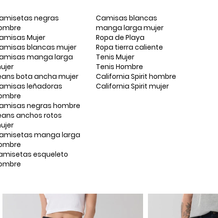
amisetas negras
Camisas blancas
ombre
manga larga mujer
amisas Mujer
Ropa de Playa
amisas blancas mujer
Ropa tierra caliente
amisas manga larga
Tenis Mujer
ujer
Tenis Hombre
eans bota ancha mujer
California Spirit hombre
amisas leñadoras
California Spirit mujer
ombre
amisas negras hombre
eans anchos rotos
ujer
amisetas manga larga
ombre
amisetas esqueleto
ombre