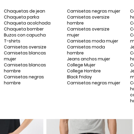
Chaquetas de jean
Camisetas negras mujer
C
Chaqueta parka
Camisetas oversize
h
Chaqueta acolchada
hombre
C
Chaqueta bomber
Camisetas oversize
C
Buzos con capucha
mujer
C
T-shirts
Camisetas moda mujer
m
Camisetas oversize
Camisetas moda
J
Camisetas blancas
hombre
C
mujer
Jeans anchos mujer
h
Camisetas blancas
College Mujer
C
hombre
College Hombre
J
Camisetas negras
Black Friday
m
hombre
Camisetas negras mujer
C
h
c
h