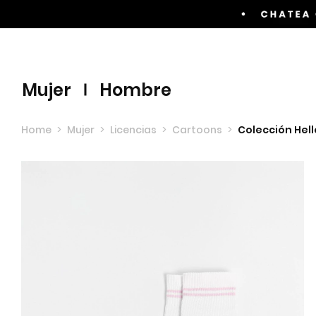
Envíos GRATIS por compras superiores a $60.00
mujer
hombre
Home
>
Mujer
>
Licencias
>
Cartoons
>
Colección Hell