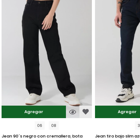
Agregar
Agregar
06
08
jean 90´s negro con cremallera, bota
jean tiro bajo slim azul intenso ajustado