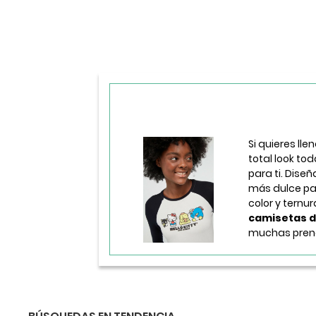
Si quieres lle
total look tod
para ti. Dise
más dulce pa
color y ternu
camisetas de
muchas prend