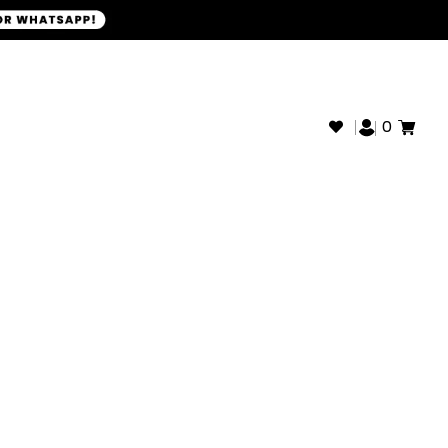
+593968946280
SOPORTE WHATSAPP:
0