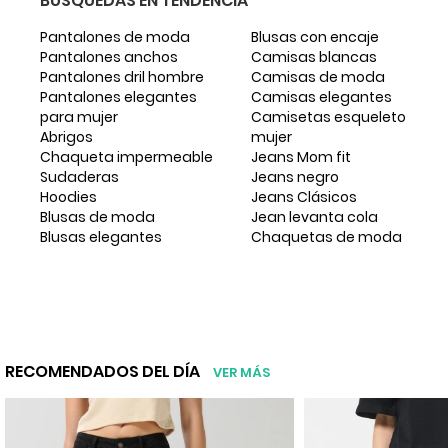
BÚSQUEDAS EN TENDENCIA
Pantalones de moda
Blusas con encaje
Pantalones anchos
Camisas blancas
Pantalones dril hombre
Camisas de moda
Pantalones elegantes
Camisas elegantes
para mujer
Camisetas esqueleto
Abrigos
mujer
Chaqueta impermeable
Jeans Mom fit
Sudaderas
Jeans negro
Hoodies
Jeans Clásicos
Blusas de moda
Jean levanta cola
Blusas elegantes
Chaquetas de moda
RECOMENDADOS DEL DÍA
VER MÁS