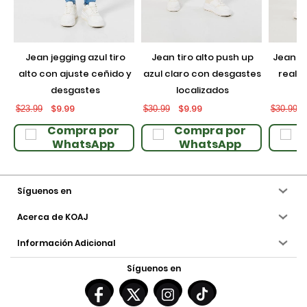
jean jegging azul tiro
jean tiro alto push up
jean push up negro con
alto con ajuste ceñido y
azul claro con desgastes
realce
desgastes
localizados
$9.99
$9.99
$23.99
$30.99
$30.99
Compra por
Compra por
WhatsApp
WhatsApp
Síguenos en
Acerca de KOAJ
Información Adicional
Síguenos en