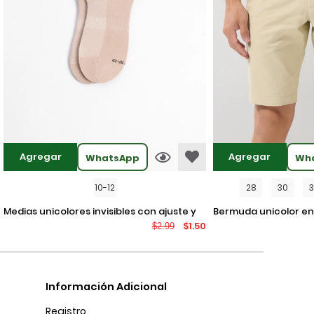
Agregar
Agregar
WhatsApp
Wh
10-12
28
30
medias unicolores invisibles con ajuste y
bermuda unicolor en dril ajustada con
$1.50
$2.99
texturas
tiro bajo y bolsillos
Información Adicional
Registro