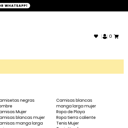
+593968946280
SOPORTE WHATSAPP:
0
amisetas negras
Camisas blancas
ombre
manga larga mujer
amisas Mujer
Ropa de Playa
amisas blancas mujer
Ropa tierra caliente
amisas manga larga
Tenis Mujer