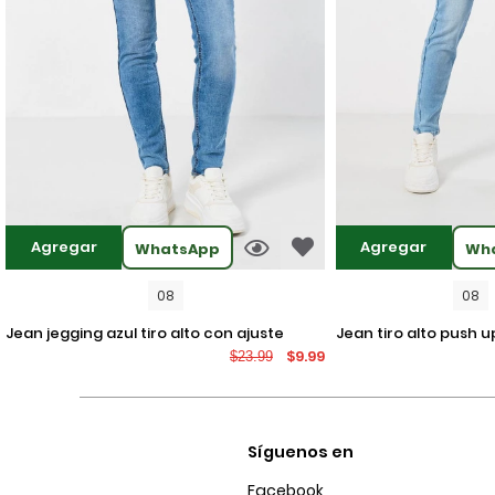
Agregar
Agregar
WhatsApp
Wh
08
08
jean jegging azul tiro alto con ajuste
jean tiro alto push up azul claro con
$9.99
$23.99
ceñido y desgastes
desgastes localizad
Síguenos en
Facebook