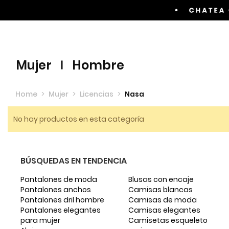
Envíos GRATIS por compras superiores a $60.00
mujer
hombre
Home
>
Mujer
>
Licencias
>
Nasa
No hay productos en esta categoría
BÚSQUEDAS EN TENDENCIA
Pantalones de moda
Blusas con encaje
Pantalones anchos
Camisas blancas
Pantalones dril hombre
Camisas de moda
Pantalones elegantes
Camisas elegantes
para mujer
Camisetas esqueleto