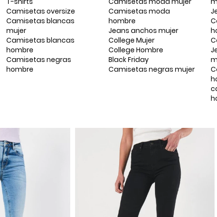
T-shirts
Camisetas moda mujer
m
Camisetas oversize
Camisetas moda
J
Camisetas blancas
hombre
C
mujer
Jeans anchos mujer
h
Camisetas blancas
College Mujer
C
hombre
College Hombre
J
Camisetas negras
Black Friday
m
hombre
Camisetas negras mujer
C
h
c
h