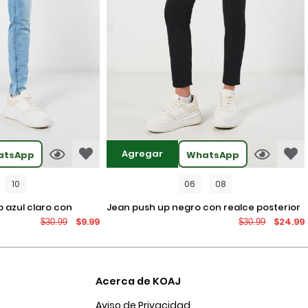
Agregar
atsApp
WhatsApp
10
06
08
jean push up negro con realce posterior
$9.99
$24.99
$30.99
$30.99
os
y tiro alto
Acerca de KOAJ
Aviso de Privacidad