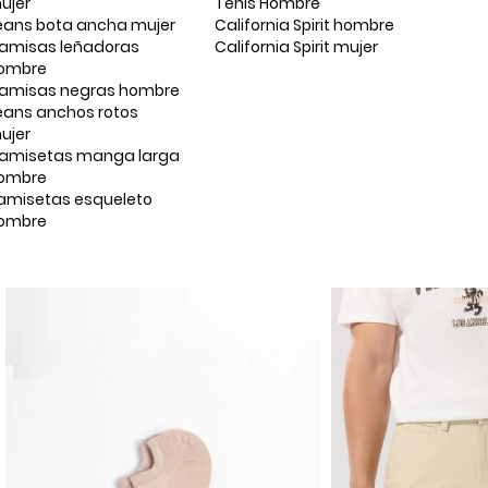
ujer
Tenis Hombre
eans bota ancha mujer
California Spirit hombre
amisas leñadoras
California Spirit mujer
ombre
amisas negras hombre
eans anchos rotos
ujer
amisetas manga larga
ombre
amisetas esqueleto
ombre