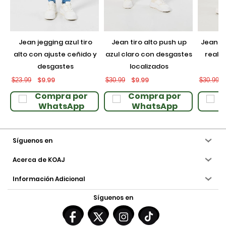
jean jegging azul tiro
jean tiro alto push up
jean push up negro con
alto con ajuste ceñido y
azul claro con desgastes
realce
desgastes
localizados
$9.99
$9.99
$23.99
$30.99
$30.99
Compra por
Compra por
WhatsApp
WhatsApp
Síguenos en
Acerca de KOAJ
Información Adicional
Síguenos en