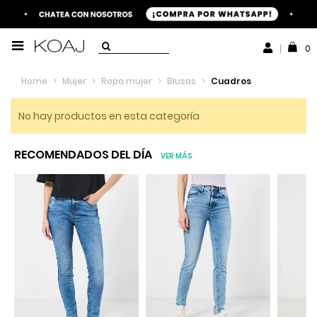
0
Home
>
Mujer
>
Ropa mujer
>
Blusas
>
Cuadros
No hay productos en esta categoría
RECOMENDADOS DEL DÍA
VER MÁS