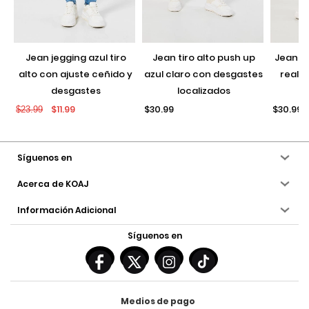
jean jegging azul tiro
jean tiro alto push up
jean push up negro con
alto con ajuste ceñido y
azul claro con desgastes
realce
desgastes
localizados
$11.99
$30.99
$30.99
$23.99
Síguenos en
Acerca de KOAJ
Información Adicional
Síguenos en
Medios de pago