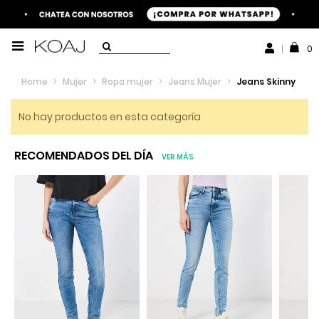
0
Home
>
Mujer
>
Ropa mujer
>
Jeans Mujer
>
Jeans Skinny
No hay productos en esta categoría
RECOMENDADOS DEL DÍA
VER MÁS