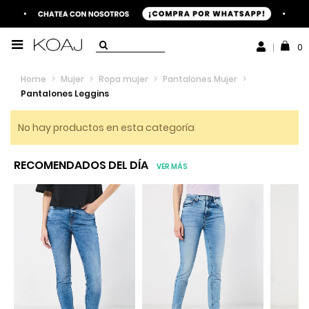
0
Home
>
Mujer
>
Ropa mujer
>
Pantalones Mujer
>
Pantalones Leggins
No hay productos en esta categoría
RECOMENDADOS DEL DÍA
VER MÁS