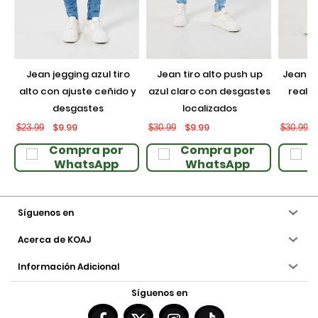
jean jegging azul tiro
jean tiro alto push up
jean push up negro con
alto con ajuste ceñido y
azul claro con desgastes
realce
desgastes
localizados
$9.99
$9.99
$23.99
$30.99
$30.99
Compra por
Compra por
WhatsApp
WhatsApp
Síguenos en
Acerca de KOAJ
Información Adicional
Síguenos en