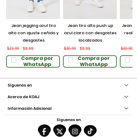
jean jegging azul tiro
jean tiro alto push up
jean push up negro con
alto con ajuste ceñido y
azul claro con desgastes
realce
desgastes
localizados
$9.99
$9.99
$23.99
$30.99
$30.99
Compra por
Compra por
WhatsApp
WhatsApp
Síguenos en
Acerca de KOAJ
Información Adicional
Síguenos en