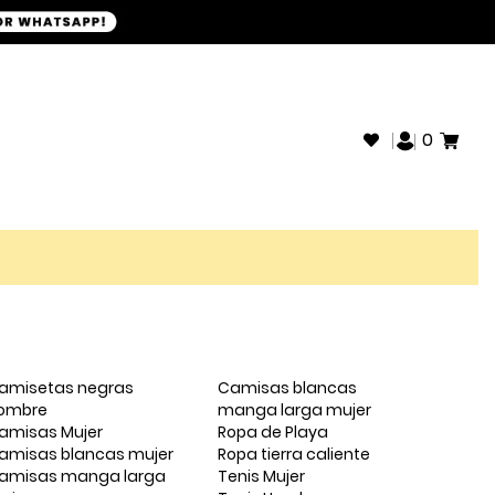
+593968946280
SOPORTE WHATSAPP:
0
amisetas negras
Camisas blancas
ombre
manga larga mujer
amisas Mujer
Ropa de Playa
amisas blancas mujer
Ropa tierra caliente
amisas manga larga
Tenis Mujer