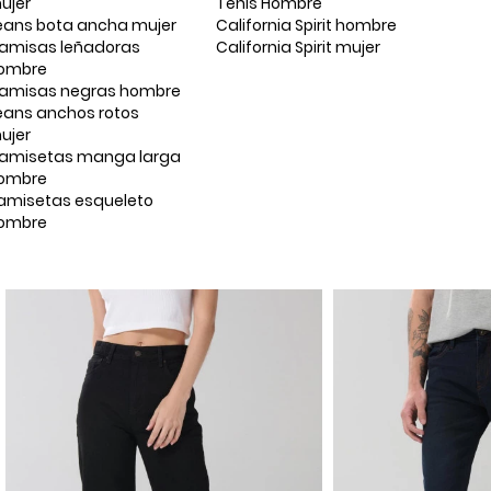
ujer
Tenis Hombre
eans bota ancha mujer
California Spirit hombre
amisas leñadoras
California Spirit mujer
ombre
amisas negras hombre
eans anchos rotos
ujer
amisetas manga larga
ombre
amisetas esqueleto
ombre