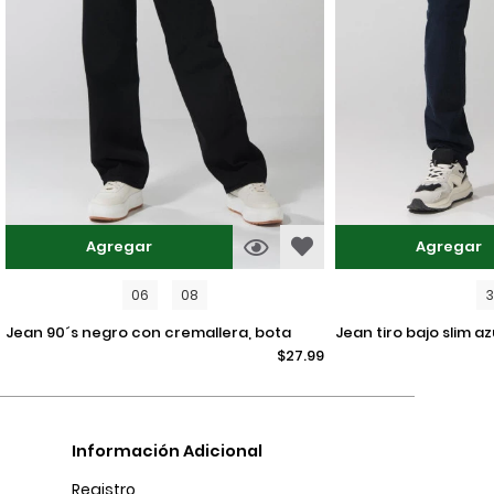
Agregar
Agregar
06
08
jean 90´s negro con cremallera, bota
jean tiro bajo slim azul intenso ajustado
$27.99
recta y tiro alto
con bolsillos
Información Adicional
Registro