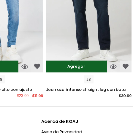
Agregar
08
28
jean azul intenso straight leg con bota
$11.99
$30.99
$23.99
recta y tiro bajo
Acerca de KOAJ
Aviso de Privacidad