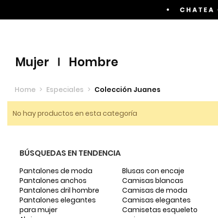
Envíos GRATIS por compras superiores a $60.00
mujer
hombre
Home
>
Especiales
>
Colección Juanes
No hay productos en esta categoría
BÚSQUEDAS EN TENDENCIA
Pantalones de moda
Blusas con encaje
Pantalones anchos
Camisas blancas
Pantalones dril hombre
Camisas de moda
Pantalones elegantes
Camisas elegantes
para mujer
Camisetas esqueleto