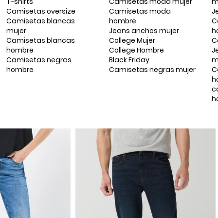
T-shirts
Camisetas moda mujer
m
Camisetas oversize
Camisetas moda
J
Camisetas blancas
hombre
C
mujer
Jeans anchos mujer
h
Camisetas blancas
College Mujer
C
hombre
College Hombre
J
Camisetas negras
Black Friday
m
hombre
Camisetas negras mujer
C
h
c
h