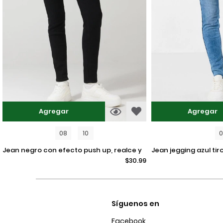
Agregar
Agregar
08
10
jean negro con efecto push up, realce y
jean jegging azul tiro alto con ajuste
$30.99
tiro alto
ceñido y desgastes
Síguenos en
Facebook