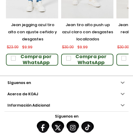
jean jegging azul tiro
jean tiro alto push up
jean push up negro con
alto con ajuste ceñido y
azul claro con desgastes
realce
desgastes
localizados
$9.99
$9.99
$23.99
$30.99
$30.99
Compra por
Compra por
WhatsApp
WhatsApp
Síguenos en
Acerca de KOAJ
Información Adicional
Síguenos en