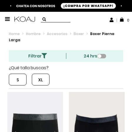
0
Home
>
Hombre
>
Accesorios
>
Boxer
>
Boxer Pierna
Larga
Filtrar
24 hrs
¿Qué talla buscas?
S
XL