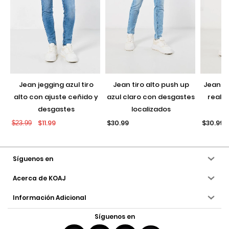
jean jegging azul tiro
jean tiro alto push up
jean push up negro con
alto con ajuste ceñido y
azul claro con desgastes
realce
desgastes
localizados
$11.99
$30.99
$30.99
$23.99
Síguenos en
Acerca de KOAJ
Información Adicional
Síguenos en