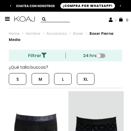
0
Home
>
Hombre
>
Accesorios
>
Boxer
>
Boxer Pierna
Media
Filtrar
24 hrs
¿Qué talla buscas?
S
M
L
XL