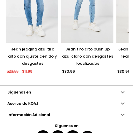
jean jegging azul tiro
jean tiro alto push up
jean push up negro con
alto con ajuste ceñido y
azul claro con desgastes
realce
desgastes
localizados
$11.99
$30.99
$30.99
$23.99
Síguenos en
Acerca de KOAJ
Información Adicional
Síguenos en