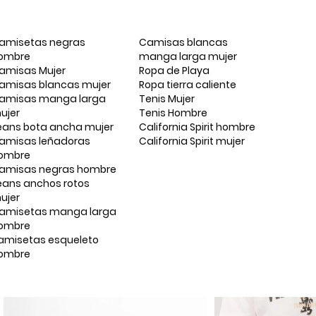
amisetas negras
Camisas blancas
ombre
manga larga mujer
amisas Mujer
Ropa de Playa
amisas blancas mujer
Ropa tierra caliente
amisas manga larga
Tenis Mujer
ujer
Tenis Hombre
eans bota ancha mujer
California Spirit hombre
amisas leñadoras
California Spirit mujer
ombre
amisas negras hombre
eans anchos rotos
ujer
amisetas manga larga
ombre
amisetas esqueleto
ombre