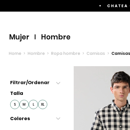
Envíos GRATIS por compras superiores a $60.00
mujer
hombre
Home
>
Hombre
>
Ropa hombre
>
Camisas
>
Camisas
Filtrar/Ordenar
Talla
S
M
L
XL
Colores