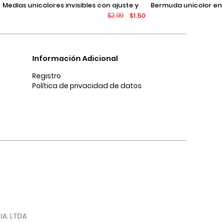
medias unicolores invisibles con ajuste y
bermuda unicolor en dril ajustada con
$1.50
$2.99
texturas
tiro bajo y bolsillos
Información Adicional
Registro
Política de privacidad de datos
IA. LTDA