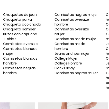
Chaquetas de jean
Camisetas negras mujer
C
Chaqueta parka
Camisetas oversize
h
Chaqueta acolchada
hombre
C
Chaqueta bomber
Camisetas oversize
C
Buzos con capucha
mujer
C
T-shirts
Camisetas moda mujer
m
Camisetas oversize
Camisetas moda
J
Camisetas blancas
hombre
C
mujer
Jeans anchos mujer
h
Camisetas blancas
College Mujer
C
hombre
College Hombre
J
Camisetas negras
Black Friday
m
hombre
Camisetas negras mujer
C
h
c
h