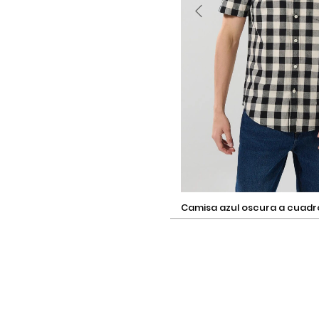
Selecciona una talla
camisa azul oscura a cuadros con
manga corta y bolsillo
Añadir