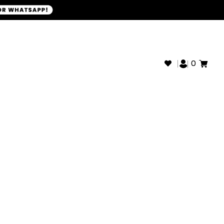
+593968946280
SOPORTE WHATSAPP:
0