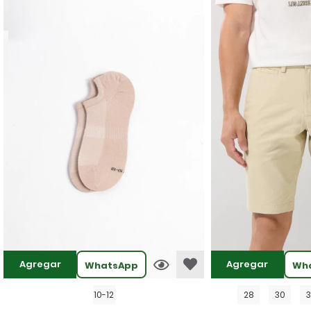
Agregar
Agregar
WhatsApp
Wh
10-12
28
30