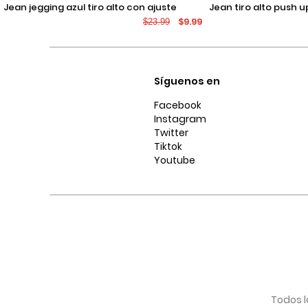
jean jegging azul tiro alto con ajuste
jean tiro alto push up azul claro con
$9.99
$23.99
ceñido y desgastes
desgastes localizad
Síguenos en
Facebook
Instagram
Twitter
Tiktok
Youtube
Todos l