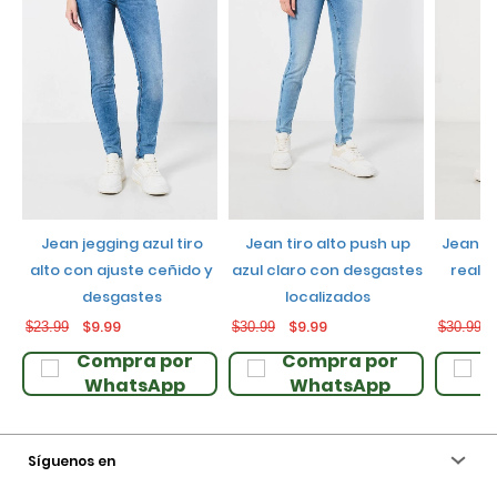
jean jegging azul tiro
jean tiro alto push up
jean push up negro con
alto con ajuste ceñido y
azul claro con desgastes
realce
desgastes
localizados
$9.99
$9.99
$23.99
$30.99
$30.99
Compra por
Compra por
WhatsApp
WhatsApp
Síguenos en