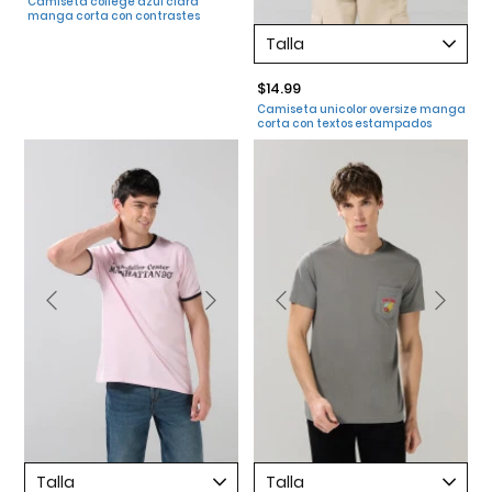
Camiseta college azul clara
manga corta con contrastes
Talla
$14.99
Camiseta unicolor oversize manga
corta con textos estampados
Talla
Talla