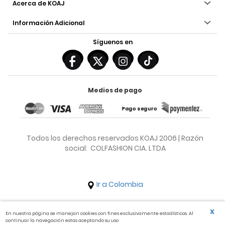
Acerca de KOAJ
Información Adicional
Síguenos en
Medios de pago
Todos los derechos reservados KOAJ 2006 | Razón
social: COLFASHION CIA. LTDA
Ir a Colombia
X
En nuestra página se manejan cookies con fines exclusivamente estadísticos. Al
continuar la navegación estas aceptando su uso