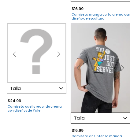
$16.99
Camiseta manga corta crema con
diseño de escultura
Talla
$24.99
Camiseta cuello redondo crema
con diseños de Yale
Talla
$16.99
Camiseta gris intensa manga