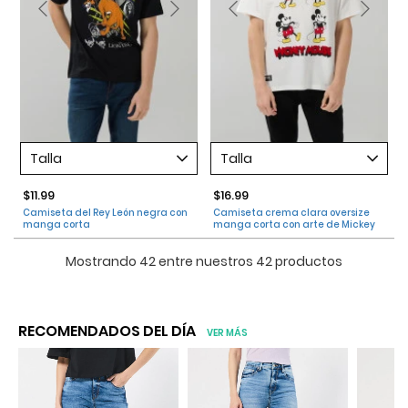
Talla
Talla
$11.99
$16.99
Camiseta del Rey León negra con
Camiseta crema clara oversize
manga corta
manga corta con arte de Mickey
Mostrando 42 entre nuestros 42 productos
RECOMENDADOS DEL DÍA
VER MÁS