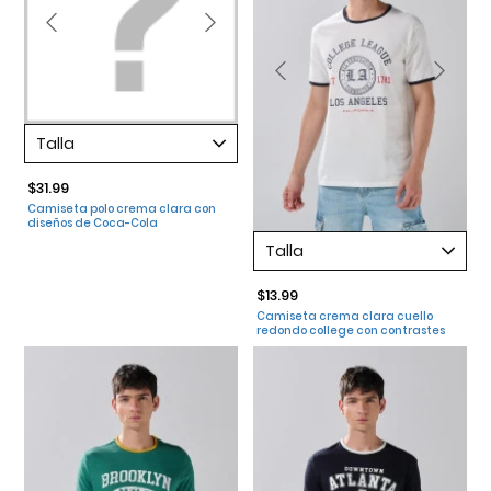
Talla
$31.99
Camiseta polo crema clara con
diseños de Coca-Cola
Talla
$13.99
Camiseta crema clara cuello
redondo college con contrastes