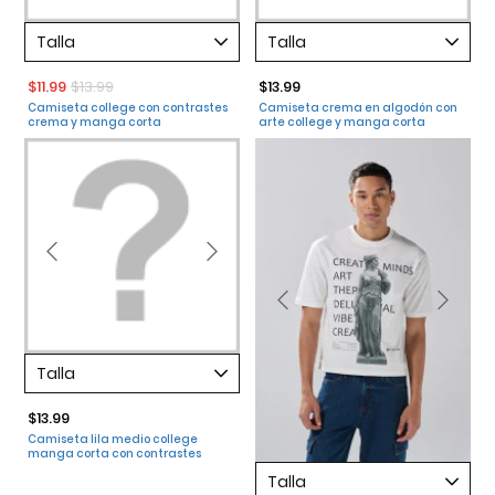
Talla
Talla
$11.99
$13.99
$13.99
Camiseta college con contrastes
Camiseta crema en algodón con
crema y manga corta
arte college y manga corta
Talla
$13.99
Camiseta lila medio college
manga corta con contrastes
Talla