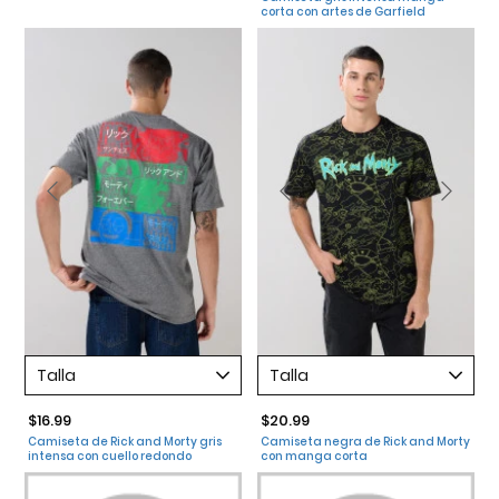
corta con artes de Garfield
Talla
Talla
$16.99
$20.99
Camiseta de Rick and Morty gris
Camiseta negra de Rick and Morty
intensa con cuello redondo
con manga corta