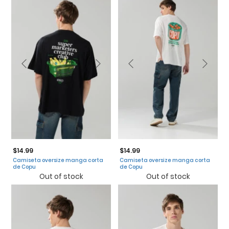
$14.99
$14.99
Camiseta oversize manga corta
Camiseta oversize manga corta
de Copu
de Copu
Out of stock
Out of stock