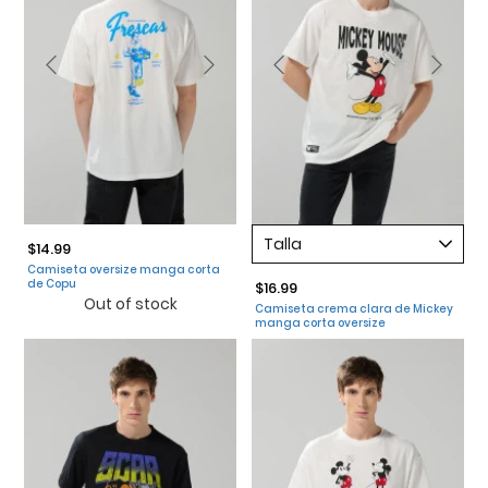
Talla
$14.99
Camiseta oversize manga corta
de Copu
$16.99
Out of stock
Camiseta crema clara de Mickey
manga corta oversize