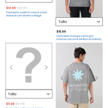
$14.99
$20.99
Camiseta cuello V crema clara
oversize con diseño college
Talla
$16.99
Camiseta manga corta gris
intensa con arte de Rick and Morty
Talla
$11.99
$13.99