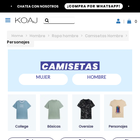
0
Home
>
Hombre
>
Ropa hombre
>
Camisetas Hombre
>
Personajes
MUJER
HOMBRE