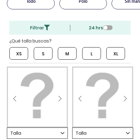
Todo
Polo
Sin man
Filtrar
24 hrs
¿Qué talla buscas?
XS
S
M
L
XL
Talla
Talla