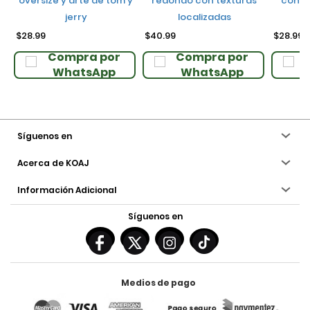
oversize y arte de tom y
redondo con texturas
con ci
jerry
localizadas
$28.99
$40.99
$28.99
Compra por
Compra por
WhatsApp
WhatsApp
Síguenos en
Acerca de KOAJ
Información Adicional
Síguenos en
Medios de pago